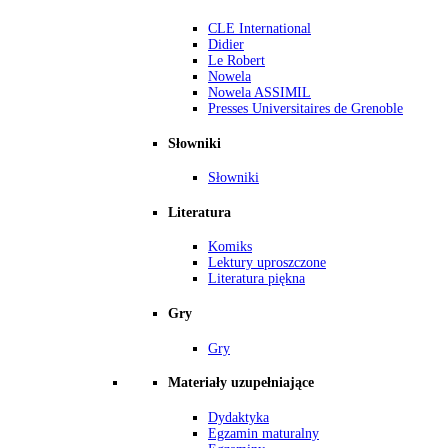
CLE International
Didier
Le Robert
Nowela
Nowela ASSIMIL
Presses Universitaires de Grenoble
Słowniki
Słowniki
Literatura
Komiks
Lektury uproszczone
Literatura piękna
Gry
Gry
Materiały uzupełniające
Dydaktyka
Egzamin maturalny