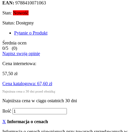
EAN:
9788410071063
Stan:
Nowość
Status:
Dostępny
Pytanie o Produkt
Średnia ocen
0
/
5
(
0
)
Napisz swoją opinię
Cena internetowa:
57,50 zł
Cena katalogowa: 67,60 zł
Najniższa cena z 30 dni przed obniżką:
Najniższa cena w ciągu ostatnich 30 dni
Ilość
X
Informacja o cenach
Informacja o cenach ujawnianych przy towarach sprzedawanych w