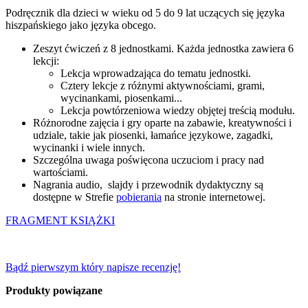
Podręcznik dla dzieci w wieku od 5 do 9 lat uczących się języka
hiszpańskiego jako języka obcego.
Zeszyt ćwiczeń z 8 jednostkami. Każda jednostka zawiera 6
lekcji:
Lekcja wprowadzająca do tematu jednostki.
Cztery lekcje z różnymi aktywnościami, grami,
wycinankami, piosenkami...
Lekcja powtórzeniowa wiedzy objętej treścią modułu.
Różnorodne zajęcia i gry oparte na zabawie, kreatywności i
udziale, takie jak piosenki, łamańce językowe, zagadki,
wycinanki i wiele innych.
Szczególna uwaga poświęcona uczuciom i pracy nad
wartościami.
Nagrania audio,
slajdy i przewodnik dydaktyczny są
dostępne w
Strefie
pobierania
na stronie internetowej.
FRAGMENT KSIĄŻKI
Bądź pierwszym który napisze recenzję!
Produkty powiązane