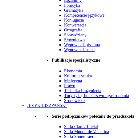
Egzaminy
Fonetyka
Gramatyka
Kompetencje językowe
Koniugacja
Konwersacja
Ortografia
Sprawdziany
Słownictwo
Wypowiedź pisemna
Wypowiedź ustna
Publikacje specjalistyczne
Ekonomia
Kultura i sztuka
Medycyna
Prawo
Technika i inżynieria
Turystyka, hotelarstwo i gastronomia
Środowisko
JĘZYK HISZPAŃSKI
Serie podręczników polecane do przedszkola
Seria Clan 7 Inicial
Seria Mundo de Valentina
Seria Superdrago