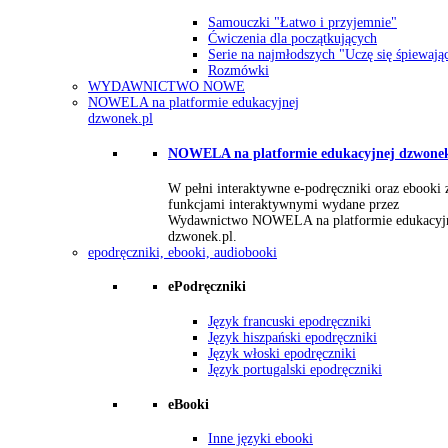
Samouczki "Łatwo i przyjemnie"
Ćwiczenia dla początkujących
Serie na najmłodszych "Uczę się śpiewają
Rozmówki
WYDAWNICTWO NOWE
NOWELA na platformie edukacyjnej
dzwonek.pl
NOWELA na platformie edukacyjnej dzwonek
W pełni interaktywne e-podręczniki oraz ebooki 
funkcjami interaktywnymi wydane przez
Wydawnictwo NOWELA na platformie edukacyj
dzwonek.pl.
epodręczniki, ebooki, audiobooki
ePodręczniki
Język francuski epodręczniki
Język hiszpański epodręczniki
Język włoski epodręczniki
Język portugalski epodręczniki
eBooki
Inne języki ebooki