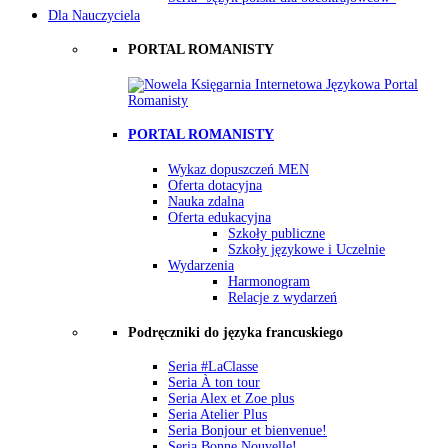
Dla Nauczyciela
PORTAL ROMANISTY
PORTAL ROMANISTY
Wykaz dopuszczeń MEN
Oferta dotacyjna
Nauka zdalna
Oferta edukacyjna
Szkoły publiczne
Szkoły językowe i Uczelnie
Wydarzenia
Harmonogram
Relacje z wydarzeń
Podręczniki do języka francuskiego
Seria #LaClasse
Seria À ton tour
Seria Alex et Zoe plus
Seria Atelier Plus
Seria Bonjour et bienvenue!
Seria Bonne Nouvelle!