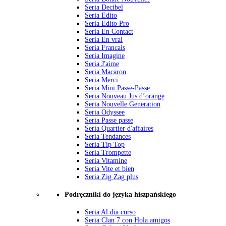
Seria Decibel
Seria Edito
Seria Edito Pro
Seria En Contact
Seria En vrai
Seria Francais
Seria Imagine
Seria J'aime
Seria Macaron
Seria Merci
Seria Mini Passe-Passe
Seria Nouveau Jus d’orange
Seria Nouvelle Generation
Seria Odyssee
Seria Passe passe
Seria Quartier d'affaires
Seria Tendances
Seria Tip Top
Seria Trompette
Seria Vitamine
Seria Vite et bien
Seria Zig Zag plus
Podręczniki do języka hiszpańskiego
Seria Al dia curso
Seria Clan 7 con Hola amigos