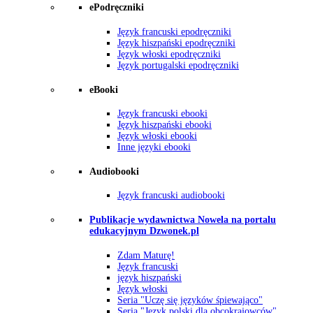
ePodręczniki
Język francuski epodręczniki
Język hiszpański epodręczniki
Język włoski epodręczniki
Język portugalski epodręczniki
eBooki
Język francuski ebooki
Język hiszpański ebooki
Język włoski ebooki
Inne języki ebooki
Audiobooki
Język francuski audiobooki
Publikacje wydawnictwa Nowela na portalu
edukacyjnym Dzwonek.pl
Zdam Maturę!
Język francuski
język hiszpański
Język włoski
Seria "Uczę się języków śpiewająco"
Seria "Język polski dla obcokrajowców"