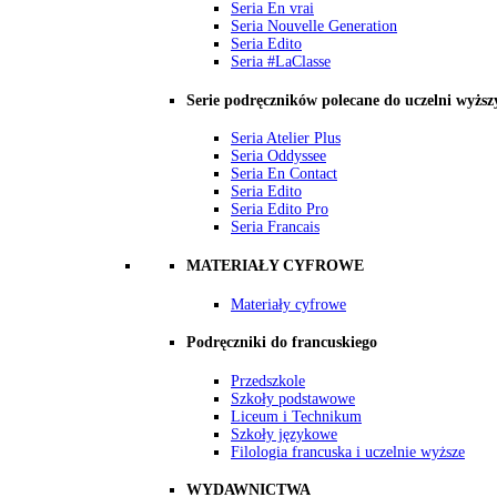
Seria En vrai
Seria Nouvelle Generation
Seria Edito
Seria #LaClasse
Serie podręczników polecane do uczelni wyższ
Seria Atelier Plus
Seria Oddyssee
Seria En Contact
Seria Edito
Seria Edito Pro
Seria Francais
MATERIAŁY CYFROWE
Materiały cyfrowe
Podręczniki do francuskiego
Przedszkole
Szkoły podstawowe
Liceum i Technikum
Szkoły językowe
Filologia francuska i uczelnie wyższe
WYDAWNICTWA