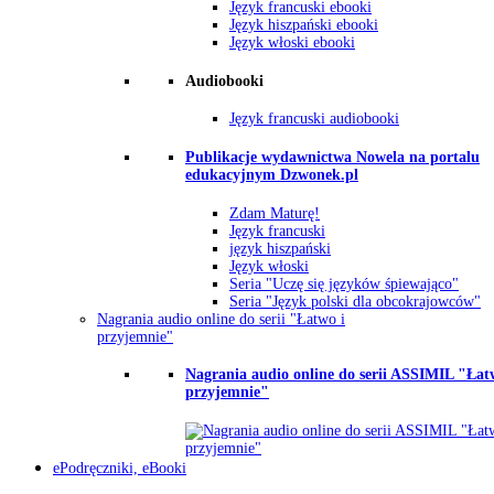
Język francuski ebooki
Język hiszpański ebooki
Język włoski ebooki
Audiobooki
Język francuski audiobooki
Publikacje wydawnictwa Nowela na portalu
edukacyjnym Dzwonek.pl
Zdam Maturę!
Język francuski
język hiszpański
Język włoski
Seria "Uczę się języków śpiewająco"
Seria "Język polski dla obcokrajowców"
Nagrania audio online do serii "Łatwo i
przyjemnie"
Nagrania audio online do serii ASSIMIL "Łat
przyjemnie"
ePodręczniki, eBooki