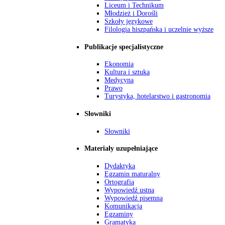
Liceum i Technikum
Młodzież i Dorośli
Szkoły językowe
Filologia hiszpańska i uczelnie wyższe
Publikacje specjalistyczne
Ekonomia
Kultura i sztuka
Medycyna
Prawo
Turystyka, hotelarstwo i gastronomia
Słowniki
Słowniki
Materiały uzupełniające
Dydaktyka
Egzamin maturalny
Ortografia
Wypowiedź ustna
Wypowiedź pisemna
Komunikacja
Egzaminy
Gramatyka