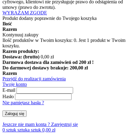
cyfrowego, klientowi nie przysługuje prawo do odstąpienia od
umowy (prawo do zwrotu).
WYRAŻAM ZGODĘ
Produkt dodany poprawnie do Twojego koszyka
Ilość
Razem
Kontynuuj zakupy
Ilość produktów w Twoim koszyku:
0
.
Jest 1 produkt w Twoim
koszyku.
Razem produkty:
Dostawa: (brutto)
0,00 zł
Darmowa dostawa dla zamówień od 200 zł !
Do darmowej dostawy brakuje:
200,00 zł
Razem
Przejdź do realizacji zamówienia
Twoje konto
E-mail
Hasło
Nie pamiętasz hasła ?
Zaloguj się
Jeszcze nie mam konta ?
Zarejestruj się
0
sztuk
sztuka
sztuk
0,00 zł