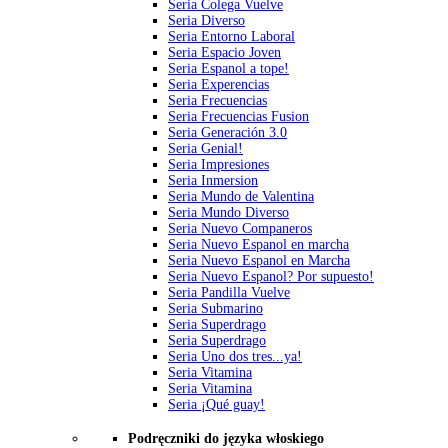
Seria Colega Vuelve
Seria Diverso
Seria Entorno Laboral
Seria Espacio Joven
Seria Espanol a tope!
Seria Experencias
Seria Frecuencias
Seria Frecuencias Fusion
Seria Generación 3.0
Seria Genial!
Seria Impresiones
Seria Inmersion
Seria Mundo de Valentina
Seria Mundo Diverso
Seria Nuevo Companeros
Seria Nuevo Espanol en marcha
Seria Nuevo Espanol en Marcha
Seria Nuevo Espanol? Por supuesto!
Seria Pandilla Vuelve
Seria Submarino
Seria Superdrago
Seria Superdrago
Seria Uno dos tres...ya!
Seria Vitamina
Seria Vitamina
Seria ¡Qué guay!
Podręczniki do języka włoskiego