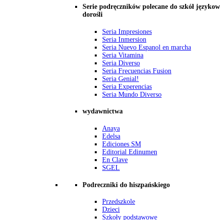
Serie podręczników polecane do szkół językow
dorośli
Seria Impresiones
Seria Inmersion
Seria Nuevo Espanol en marcha
Seria Vitamina
Seria Diverso
Seria Frecuencias Fusion
Seria Genial!
Seria Experencias
Seria Mundo Diverso
wydawnictwa
Anaya
Edelsa
Ediciones SM
Editorial Edinumen
En Clave
SGEL
Podreczniki do hiszpańskiego
Przedszkole
Dzieci
Szkoły podstawowe