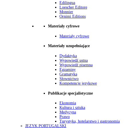
Edilingua
Loescher Editore
Monnier
Ornimi Editions
Materiały cyfrowe
Materiały cyfrowe
Materiały uzupełniające
Dydaktyka
Wypowiedź ustna
Wypowiedź pisemna
Egzaminy
Gramatyka
Słownictwo
Kompetencje językowe
Publikacje specjalistyczne
Ekonomia
Kultura i sztuka
Medycyna
Prawo
Turystyka, hotelarstwo i gastronomia
JĘZYK PORTUGALSKI