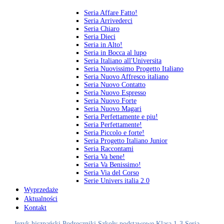
Seria Affare Fatto!
Seria Arrivederci
Seria Chiaro
Seria Dieci
Seria in Alto!
Seria in Bocca al lupo
Seria Italiano all'Universita
Seria Nuovissimo Progetto Italiano
Seria Nuovo Affresco italiano
Seria Nuovo Contatto
Seria Nuovo Espresso
Seria Nuovo Forte
Seria Nuovo Magari
Seria Perfettamente e piu!
Seria Perfettamente!
Seria Piccolo e forte!
Seria Progetto Italiano Junior
Seria Raccontami
Seria Va bene!
Seria Va Benissimo!
Seria Via del Corso
Serie Univers italia 2.0
Wyprzedaże
Aktualności
Kontakt
Język hiszpański
Podręczniki
Szkoły podstawowe
Klasa 1-3
Seria