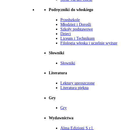
Podręczniki do włoskiego
Przedszkole
Młodzież i Dorośli
Szkoły podstawowe
Dzieci
Liceum i Technikum
Filologia włoska i uczelnie wyższe
Słowniki
Słowniki
Literatura
Lektury uproszczone
Literatura piękna
Gry
Gry
Wydawnictwa
Alma Edizioni S.r.l.