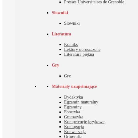
Presses Universitaires de Grenoble
Słowniki
Słowniki
Literatura
Komiks
Lektury uproszczone
Literatura piękna
Gry
Gry
Materiały uzupełniające
Dydaktyka
Egzamin maturalny
Egzaminy
Fonetyka
Gramatyka
Kompetencje językowe
Koniugacja
Konwersacja
Ortografia