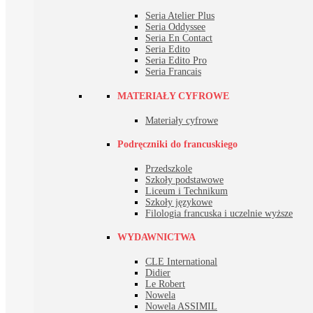
Seria Atelier Plus
Seria Oddyssee
Seria En Contact
Seria Edito
Seria Edito Pro
Seria Francais
MATERIAŁY CYFROWE
Materiały cyfrowe
Podręczniki do francuskiego
Przedszkole
Szkoły podstawowe
Liceum i Technikum
Szkoły językowe
Filologia francuska i uczelnie wyższe
WYDAWNICTWA
CLE International
Didier
Le Robert
Nowela
Nowela ASSIMIL