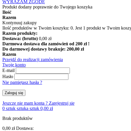
WYRAŻAM ZGODĘ
Produkt dodany poprawnie do Twojego koszyka
Ilość
Razem
Kontynuuj zakupy
Ilość produktów w Twoim koszyku:
0
.
Jest 1 produkt w Twoim kosz
Razem produkty:
Dostawa: (brutto)
0,00 zł
Darmowa dostawa dla zamówień od 200 zł !
Do darmowej dostawy brakuje:
200,00 zł
Razem
Przejdź do realizacji zamówienia
Twoje konto
E-mail
Hasło
Nie pamiętasz hasła ?
Zaloguj się
Jeszcze nie mam konta ?
Zarejestruj się
0
sztuk
sztuka
sztuk
0,00 zł
Brak produktów
0,00 zł
Dostawa: