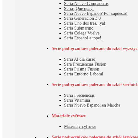
Seria Nuevo Companeros
Seria ¡Qué guay!
Seria Nuevo Espanol? Por supuesto!
Seria Generación 3.0
Seria Uno dos tres...ya!
Seria Submarino
Seria Colega Vuelve
Seria Espanol a tope!
Serie podręczników polecane do szkół wyższyc
Seria Al dia curso
Sera Frecuencias Fusion
Seria Prisma Fusion
Seria Entorno Laboral
Serie podręczników polecane do szkół średnic
Seria Frecuencias
Seria Vitamina
Seria Nuevo Espanol en Marcha
Materiały cyfrowe
Materiały cyfrowe
Serie podręczników polecane do szkół językowy