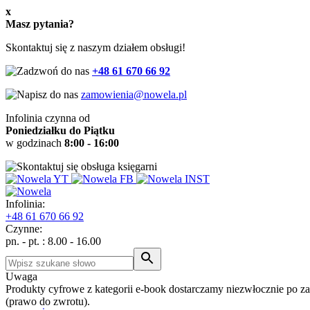
x
Masz pytania?
Skontaktuj się z naszym działem obsługi!
+48 61 670 66 92
zamowienia@nowela.pl
Infolinia czynna od
Poniedziałku do Piątku
w godzinach
8:00 - 16:00
Infolinia:
+48
61 670 66 92
Czynne:
pn. - pt. : 8.00 - 16.00
Uwaga
Produkty cyfrowe z kategorii e-book dostarczamy niezwłocznie po z
(prawo do zwrotu).