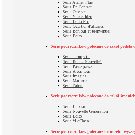
Seria Atelier Plus
Seria En Contact
Seria Odyssee
Seria Vite et bien
Seria Edito Pro
Seria Quartier d'affaires
Seria Bonjour et bienvenue!
Seria Edito
Serie podręczników polecane do szkół podsta
Seria Trompette
Seria Bonne Nouvelle!
Seria Passe passe
Seria À ton tour
Seria Imagine
Seria Macaron
Seria J'aime
Serie podręczników polecane do szkół średnic
Seria En vrai
Seria Nouvelle Generation
Seria Edito
Seria #LaClasse
Serie podręczników polecane do uczelni wyższ