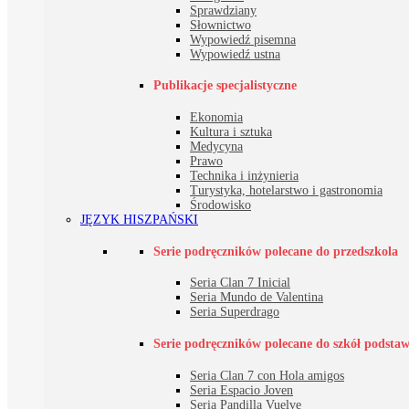
Sprawdziany
Słownictwo
Wypowiedź pisemna
Wypowiedź ustna
Publikacje specjalistyczne
Ekonomia
Kultura i sztuka
Medycyna
Prawo
Technika i inżynieria
Turystyka, hotelarstwo i gastronomia
Środowisko
JĘZYK HISZPAŃSKI
Serie podręczników polecane do przedszkola
Seria Clan 7 Inicial
Seria Mundo de Valentina
Seria Superdrago
Serie podręczników polecane do szkół podsta
Seria Clan 7 con Hola amigos
Seria Espacio Joven
Seria Pandilla Vuelve