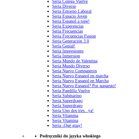
Seria Colega Vuelve
Seria Diverso
Seria Entorno Laboral
Seria Espacio Joven
Seria Espanol a tope!
Seria Experencias
Seria Frecuencias
Seria Frecuencias Fusion
Seria Generación 3.0
Seria Genial!
Seria Impresiones
Seria Inmersion
Seria Mundo de Valentina
Seria Mundo Diverso
Seria Nuevo Companeros
Seria Nuevo Espanol en marcha
Seria Nuevo Espanol en Marcha
Seria Nuevo Espanol? Por supuesto!
Seria Pandilla Vuelve
Seria Submarino
Seria Superdrago
Seria Superdrago
Seria Uno dos tres...ya!
Seria Vitamina
Seria Vitamina
Seria ¡Qué guay!
Podręczniki do języka włoskiego