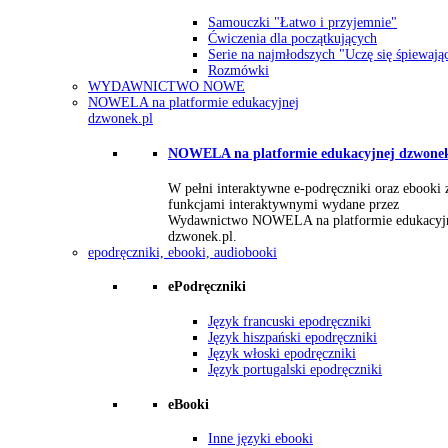
Samouczki "Łatwo i przyjemnie"
Ćwiczenia dla początkujących
Serie na najmłodszych "Uczę się śpiewają
Rozmówki
WYDAWNICTWO NOWE
NOWELA na platformie edukacyjnej
dzwonek.pl
NOWELA na platformie edukacyjnej dzwonek
W pełni interaktywne e-podręczniki oraz ebooki 
funkcjami interaktywnymi wydane przez
Wydawnictwo NOWELA na platformie edukacyj
dzwonek.pl.
epodręczniki, ebooki, audiobooki
ePodręczniki
Język francuski epodręczniki
Język hiszpański epodręczniki
Język włoski epodręczniki
Język portugalski epodręczniki
eBooki
Inne języki ebooki