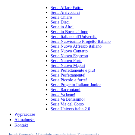
Seria Affare Fatto!
Seria Arrivederci
Seria Chiaro
Seria Dieci
Seria in Alto!
Seria in Bocca al lupo
Seria Italiano all'Universita
Seria Nuovissimo Progetto Italiano
Seria Nuovo Affresco italiano
Seria Nuovo Contatto
Seria Nuovo Espresso
Seria Nuovo Forte
Seria Nuovo Magari
Seria Perfettamente e piu!
Seria Perfettamente!
Seria Piccolo e forte!
Seria Progetto Italiano Junior
Seria Raccontami
Seria Va bene!
Seria Va Benissimo!
Seria Via del Corso
Serie Univers italia 2.0
Wyprzedaże
Aktualności
Kontakt
Język francuski
Materiały uzupełniające
Konwersacja