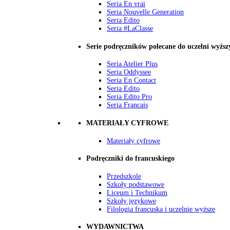
Seria En vrai
Seria Nouvelle Generation
Seria Edito
Seria #LaClasse
Serie podręczników polecane do uczelni wyższ
Seria Atelier Plus
Seria Oddyssee
Seria En Contact
Seria Edito
Seria Edito Pro
Seria Francais
MATERIAŁY CYFROWE
Materiały cyfrowe
Podręczniki do francuskiego
Przedszkole
Szkoły podstawowe
Liceum i Technikum
Szkoły językowe
Filologia francuska i uczelnie wyższe
WYDAWNICTWA