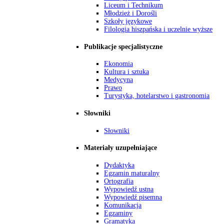
Liceum i Technikum
Młodzież i Dorośli
Szkoły językowe
Filologia hiszpańska i uczelnie wyższe
Publikacje specjalistyczne
Ekonomia
Kultura i sztuka
Medycyna
Prawo
Turystyka, hotelarstwo i gastronomia
Słowniki
Słowniki
Materiały uzupełniające
Dydaktyka
Egzamin maturalny
Ortografia
Wypowiedź ustna
Wypowiedź pisemna
Komunikacja
Egzaminy
Gramatyka