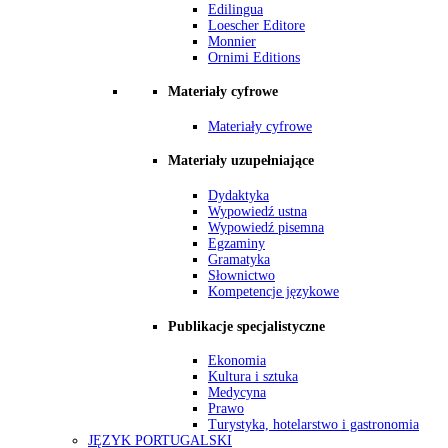
Edilingua
Loescher Editore
Monnier
Ornimi Editions
Materiały cyfrowe
Materiały cyfrowe
Materiały uzupełniające
Dydaktyka
Wypowiedź ustna
Wypowiedź pisemna
Egzaminy
Gramatyka
Słownictwo
Kompetencje językowe
Publikacje specjalistyczne
Ekonomia
Kultura i sztuka
Medycyna
Prawo
Turystyka, hotelarstwo i gastronomia
JĘZYK PORTUGALSKI