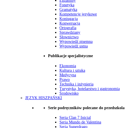
Egzaminy
Fonetyka
Gramatyka
Kompetencje językowe
Koniugacja
Konwersacja
Ortografia
Sprawdziany
Słownictwo
Wypowiedź pisemna
Wypowiedź ustna
Publikacje specjalistyczne
Ekonomia
Kultura i sztuka
Medycyna
Prawo
Technika i inżynieria
Turystyka, hotelarstwo i gastronomia
Środowisko
JĘZYK HISZPAŃSKI
Serie podręczników polecane do przedszkola
Seria Clan 7 Inicial
Seria Mundo de Valentina
Seria Superdrago