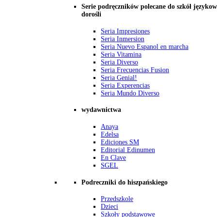
Serie podręczników polecane do szkół językow
dorośli
Seria Impresiones
Seria Inmersion
Seria Nuevo Espanol en marcha
Seria Vitamina
Seria Diverso
Seria Frecuencias Fusion
Seria Genial!
Seria Experencias
Seria Mundo Diverso
wydawnictwa
Anaya
Edelsa
Ediciones SM
Editorial Edinumen
En Clave
SGEL
Podreczniki do hiszpańskiego
Przedszkole
Dzieci
Szkoły podstawowe