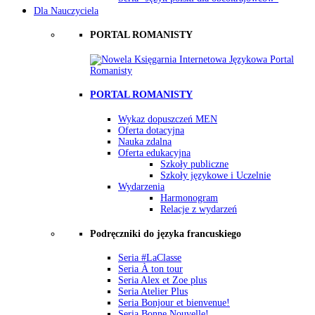
Dla Nauczyciela
PORTAL ROMANISTY
PORTAL ROMANISTY
Wykaz dopuszczeń MEN
Oferta dotacyjna
Nauka zdalna
Oferta edukacyjna
Szkoły publiczne
Szkoły językowe i Uczelnie
Wydarzenia
Harmonogram
Relacje z wydarzeń
Podręczniki do języka francuskiego
Seria #LaClasse
Seria À ton tour
Seria Alex et Zoe plus
Seria Atelier Plus
Seria Bonjour et bienvenue!
Seria Bonne Nouvelle!