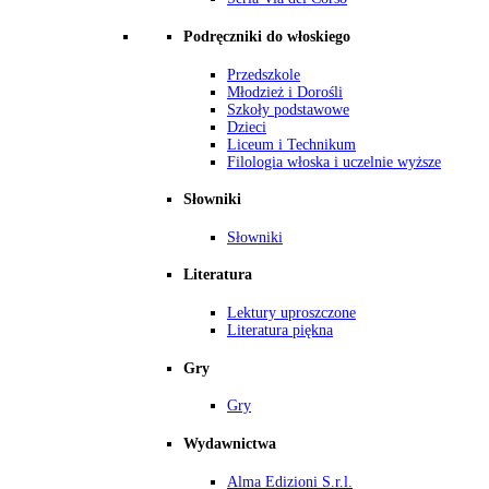
Podręczniki do włoskiego
Przedszkole
Młodzież i Dorośli
Szkoły podstawowe
Dzieci
Liceum i Technikum
Filologia włoska i uczelnie wyższe
Słowniki
Słowniki
Literatura
Lektury uproszczone
Literatura piękna
Gry
Gry
Wydawnictwa
Alma Edizioni S.r.l.