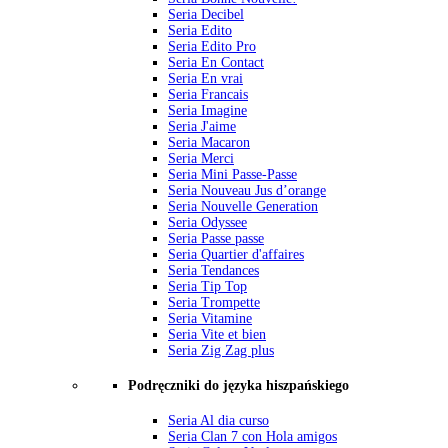
Seria Decibel
Seria Edito
Seria Edito Pro
Seria En Contact
Seria En vrai
Seria Francais
Seria Imagine
Seria J'aime
Seria Macaron
Seria Merci
Seria Mini Passe-Passe
Seria Nouveau Jus d’orange
Seria Nouvelle Generation
Seria Odyssee
Seria Passe passe
Seria Quartier d'affaires
Seria Tendances
Seria Tip Top
Seria Trompette
Seria Vitamine
Seria Vite et bien
Seria Zig Zag plus
Podręczniki do języka hiszpańskiego
Seria Al dia curso
Seria Clan 7 con Hola amigos