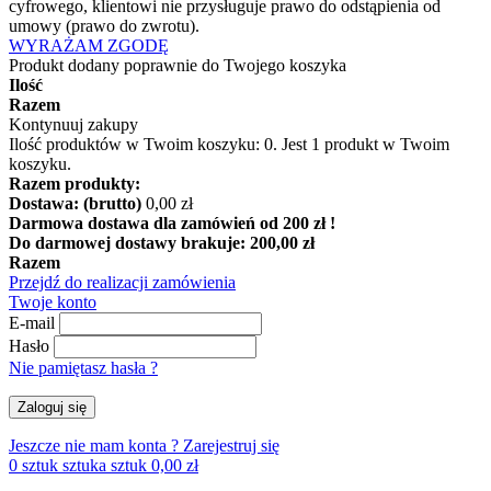
cyfrowego, klientowi nie przysługuje prawo do odstąpienia od
umowy (prawo do zwrotu).
WYRAŻAM ZGODĘ
Produkt dodany poprawnie do Twojego koszyka
Ilość
Razem
Kontynuuj zakupy
Ilość produktów w Twoim koszyku:
0
.
Jest 1 produkt w Twoim
koszyku.
Razem produkty:
Dostawa: (brutto)
0,00 zł
Darmowa dostawa dla zamówień od 200 zł !
Do darmowej dostawy brakuje:
200,00 zł
Razem
Przejdź do realizacji zamówienia
Twoje konto
E-mail
Hasło
Nie pamiętasz hasła ?
Zaloguj się
Jeszcze nie mam konta ?
Zarejestruj się
0
sztuk
sztuka
sztuk
0,00 zł