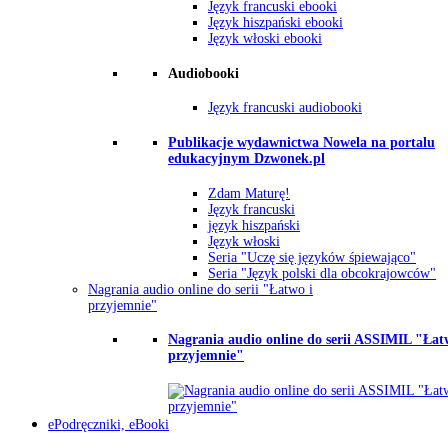
Język francuski ebooki
Język hiszpański ebooki
Język włoski ebooki
Audiobooki
Język francuski audiobooki
Publikacje wydawnictwa Nowela na portalu
edukacyjnym Dzwonek.pl
Zdam Maturę!
Język francuski
język hiszpański
Język włoski
Seria "Uczę się języków śpiewająco"
Seria "Język polski dla obcokrajowców"
Nagrania audio online do serii "Łatwo i
przyjemnie"
Nagrania audio online do serii ASSIMIL "Łat
przyjemnie"
ePodręczniki, eBooki