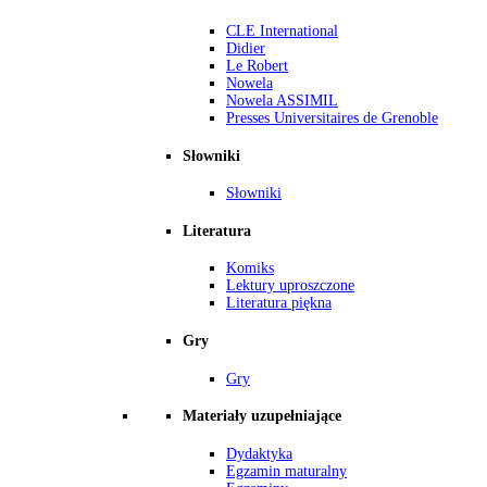
CLE International
Didier
Le Robert
Nowela
Nowela ASSIMIL
Presses Universitaires de Grenoble
Słowniki
Słowniki
Literatura
Komiks
Lektury uproszczone
Literatura piękna
Gry
Gry
Materiały uzupełniające
Dydaktyka
Egzamin maturalny