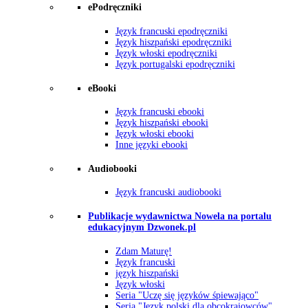
ePodręczniki
Język francuski epodręczniki
Język hiszpański epodręczniki
Język włoski epodręczniki
Język portugalski epodręczniki
eBooki
Język francuski ebooki
Język hiszpański ebooki
Język włoski ebooki
Inne języki ebooki
Audiobooki
Język francuski audiobooki
Publikacje wydawnictwa Nowela na portalu
edukacyjnym Dzwonek.pl
Zdam Maturę!
Język francuski
język hiszpański
Język włoski
Seria "Uczę się języków śpiewająco"
Seria "Język polski dla obcokrajowców"