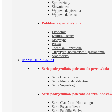
Sprawdziany
Słownictwo
Wypowiedź pisemna
Wypowiedź ustna
Publikacje specjalistyczne
Ekonomia
Kultura i sztuka
Medycyna
Prawo
Technika i inżynieria
Turystyka, hotelarstwo i gastronomia
Środowisko
JĘZYK HISZPAŃSKI
Serie podręczników polecane do przedszkola
Seria Clan 7 Inicial
Seria Mundo de Valentina
Seria Superdrago
Serie podręczników polecane do szkół podsta
Seria Clan 7 con Hola amigos
Seria Espacio Joven
Seria Pandilla Vuelve