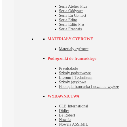
Seria Atelier Plus
Seria Oddyssee
Seria En Contact
Seria Edito
Seria Edito Pro
Seria Francais
MATERIAŁY CYFROWE
Materiały cyfrowe
Podręczniki do francuskiego
Przedszkole
Szkoły podstawowe
Liceum i Technikum
Szkoły językowe
Filologia francuska i uczelnie wyższe
WYDAWNICTWA
CLE International
Didier
Le Robert
Nowela
Nowela ASSIMIL