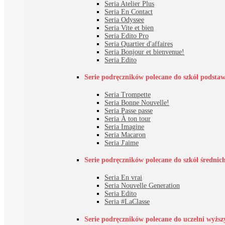
Seria Atelier Plus
Seria En Contact
Seria Odyssee
Seria Vite et bien
Seria Edito Pro
Seria Quartier d'affaires
Seria Bonjour et bienvenue!
Seria Edito
Serie podręczników polecane do szkół podsta
Seria Trompette
Seria Bonne Nouvelle!
Seria Passe passe
Seria À ton tour
Seria Imagine
Seria Macaron
Seria J'aime
Serie podręczników polecane do szkół średnic
Seria En vrai
Seria Nouvelle Generation
Seria Edito
Seria #LaClasse
Serie podręczników polecane do uczelni wyższ