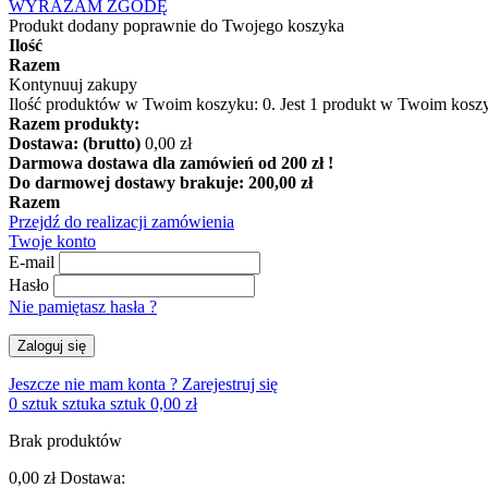
WYRAŻAM ZGODĘ
Produkt dodany poprawnie do Twojego koszyka
Ilość
Razem
Kontynuuj zakupy
Ilość produktów w Twoim koszyku:
0
.
Jest 1 produkt w Twoim kosz
Razem produkty:
Dostawa: (brutto)
0,00 zł
Darmowa dostawa dla zamówień od 200 zł !
Do darmowej dostawy brakuje:
200,00 zł
Razem
Przejdź do realizacji zamówienia
Twoje konto
E-mail
Hasło
Nie pamiętasz hasła ?
Zaloguj się
Jeszcze nie mam konta ?
Zarejestruj się
0
sztuk
sztuka
sztuk
0,00 zł
Brak produktów
0,00 zł
Dostawa: