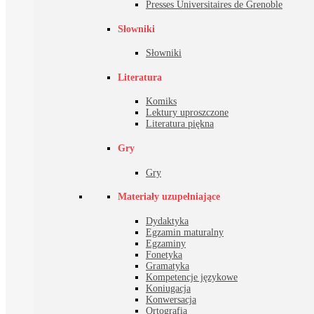
Presses Universitaires de Grenoble
Słowniki
Słowniki
Literatura
Komiks
Lektury uproszczone
Literatura piękna
Gry
Gry
Materiały uzupełniające
Dydaktyka
Egzamin maturalny
Egzaminy
Fonetyka
Gramatyka
Kompetencje językowe
Koniugacja
Konwersacja
Ortografia