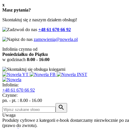
x
Masz pytania?
Skontaktuj się z naszym działem obsługi!
+48 61 670 66 92
zamowienia@nowela.pl
Infolinia czynna od
Poniedziałku do Piątku
w godzinach
8:00 - 16:00
Infolinia:
+48
61 670 66 92
Czynne:
pn. - pt. : 8.00 - 16.00
Uwaga
Produkty cyfrowe z kategorii e-book dostarczamy niezwłocznie po z
(prawo do zwrotu).