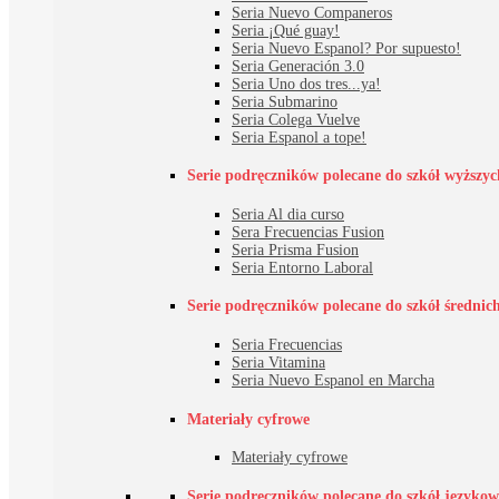
Seria Nuevo Companeros
Seria ¡Qué guay!
Seria Nuevo Espanol? Por supuesto!
Seria Generación 3.0
Seria Uno dos tres...ya!
Seria Submarino
Seria Colega Vuelve
Seria Espanol a tope!
Serie podręczników polecane do szkół wyższyc
Seria Al dia curso
Sera Frecuencias Fusion
Seria Prisma Fusion
Seria Entorno Laboral
Serie podręczników polecane do szkół średnic
Seria Frecuencias
Seria Vitamina
Seria Nuevo Espanol en Marcha
Materiały cyfrowe
Materiały cyfrowe
Serie podręczników polecane do szkół językowy