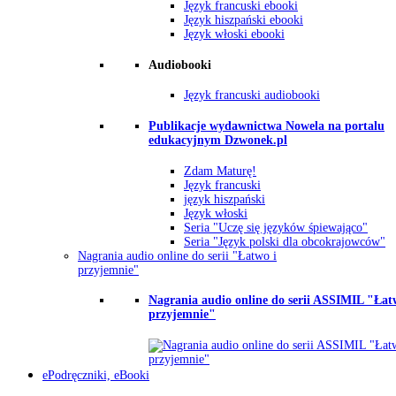
Język francuski ebooki
Język hiszpański ebooki
Język włoski ebooki
Audiobooki
Język francuski audiobooki
Publikacje wydawnictwa Nowela na portalu
edukacyjnym Dzwonek.pl
Zdam Maturę!
Język francuski
język hiszpański
Język włoski
Seria "Uczę się języków śpiewająco"
Seria "Język polski dla obcokrajowców"
Nagrania audio online do serii "Łatwo i
przyjemnie"
Nagrania audio online do serii ASSIMIL "Łat
przyjemnie"
ePodręczniki, eBooki