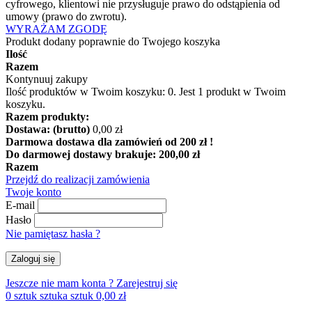
cyfrowego, klientowi nie przysługuje prawo do odstąpienia od
umowy (prawo do zwrotu).
WYRAŻAM ZGODĘ
Produkt dodany poprawnie do Twojego koszyka
Ilość
Razem
Kontynuuj zakupy
Ilość produktów w Twoim koszyku:
0
.
Jest 1 produkt w Twoim
koszyku.
Razem produkty:
Dostawa: (brutto)
0,00 zł
Darmowa dostawa dla zamówień od 200 zł !
Do darmowej dostawy brakuje:
200,00 zł
Razem
Przejdź do realizacji zamówienia
Twoje konto
E-mail
Hasło
Nie pamiętasz hasła ?
Zaloguj się
Jeszcze nie mam konta ?
Zarejestruj się
0
sztuk
sztuka
sztuk
0,00 zł