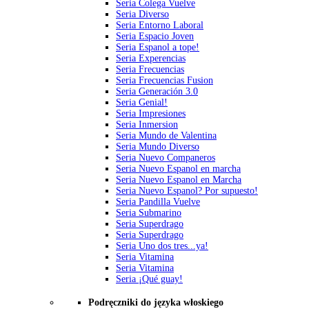
Seria Colega Vuelve
Seria Diverso
Seria Entorno Laboral
Seria Espacio Joven
Seria Espanol a tope!
Seria Experencias
Seria Frecuencias
Seria Frecuencias Fusion
Seria Generación 3.0
Seria Genial!
Seria Impresiones
Seria Inmersion
Seria Mundo de Valentina
Seria Mundo Diverso
Seria Nuevo Companeros
Seria Nuevo Espanol en marcha
Seria Nuevo Espanol en Marcha
Seria Nuevo Espanol? Por supuesto!
Seria Pandilla Vuelve
Seria Submarino
Seria Superdrago
Seria Superdrago
Seria Uno dos tres...ya!
Seria Vitamina
Seria Vitamina
Seria ¡Qué guay!
Podręczniki do języka włoskiego