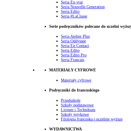
Seria En vrai
Seria Nouvelle Generation
Seria Edito
Seria #LaClasse
Serie podręczników polecane do uczelni wyższ
Seria Atelier Plus
Seria Oddyssee
Seria En Contact
Seria Edito
Seria Edito Pro
Seria Francais
MATERIAŁY CYFROWE
Materiały cyfrowe
Podręczniki do francuskiego
Przedszkole
Szkoły podstawowe
Liceum i Technikum
Szkoły językowe
Filologia francuska i uczelnie wyższe
WYDAWNICTWA