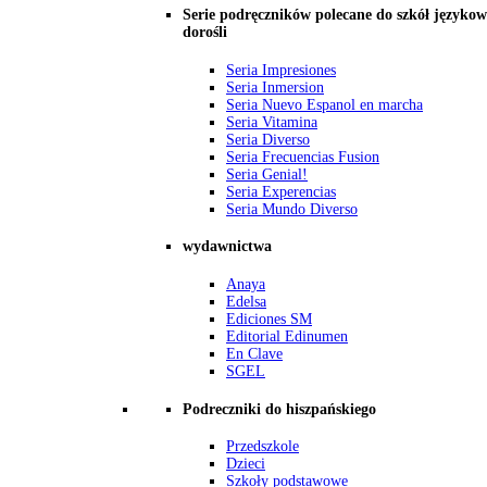
Serie podręczników polecane do szkół językow
dorośli
Seria Impresiones
Seria Inmersion
Seria Nuevo Espanol en marcha
Seria Vitamina
Seria Diverso
Seria Frecuencias Fusion
Seria Genial!
Seria Experencias
Seria Mundo Diverso
wydawnictwa
Anaya
Edelsa
Ediciones SM
Editorial Edinumen
En Clave
SGEL
Podreczniki do hiszpańskiego
Przedszkole
Dzieci
Szkoły podstawowe