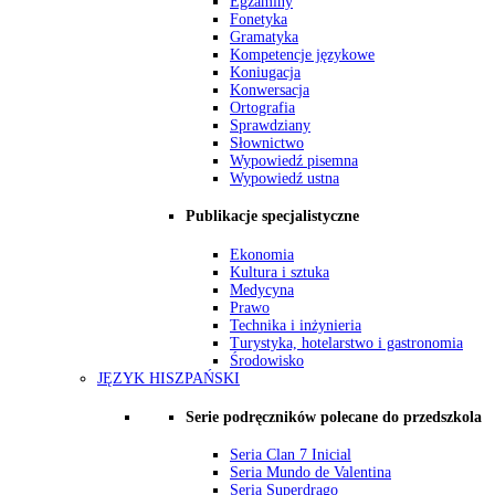
Egzaminy
Fonetyka
Gramatyka
Kompetencje językowe
Koniugacja
Konwersacja
Ortografia
Sprawdziany
Słownictwo
Wypowiedź pisemna
Wypowiedź ustna
Publikacje specjalistyczne
Ekonomia
Kultura i sztuka
Medycyna
Prawo
Technika i inżynieria
Turystyka, hotelarstwo i gastronomia
Środowisko
JĘZYK HISZPAŃSKI
Serie podręczników polecane do przedszkola
Seria Clan 7 Inicial
Seria Mundo de Valentina
Seria Superdrago