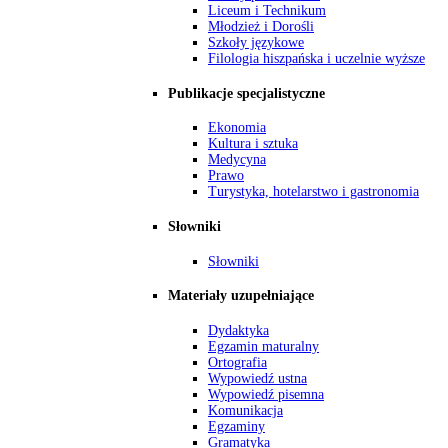
Liceum i Technikum
Młodzież i Dorośli
Szkoły językowe
Filologia hiszpańska i uczelnie wyższe
Publikacje specjalistyczne
Ekonomia
Kultura i sztuka
Medycyna
Prawo
Turystyka, hotelarstwo i gastronomia
Słowniki
Słowniki
Materiały uzupełniające
Dydaktyka
Egzamin maturalny
Ortografia
Wypowiedź ustna
Wypowiedź pisemna
Komunikacja
Egzaminy
Gramatyka