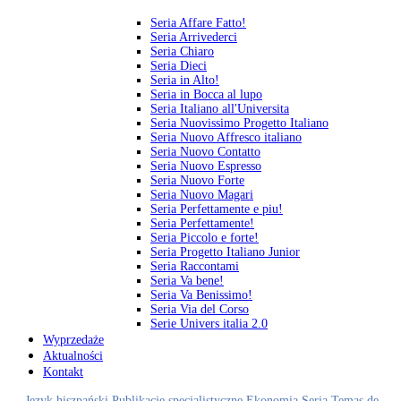
Seria Affare Fatto!
Seria Arrivederci
Seria Chiaro
Seria Dieci
Seria in Alto!
Seria in Bocca al lupo
Seria Italiano all'Universita
Seria Nuovissimo Progetto Italiano
Seria Nuovo Affresco italiano
Seria Nuovo Contatto
Seria Nuovo Espresso
Seria Nuovo Forte
Seria Nuovo Magari
Seria Perfettamente e piu!
Seria Perfettamente!
Seria Piccolo e forte!
Seria Progetto Italiano Junior
Seria Raccontami
Seria Va bene!
Seria Va Benissimo!
Seria Via del Corso
Serie Univers italia 2.0
Wyprzedaże
Aktualności
Kontakt
Język hiszpański
Publikacje specjalistyczne
Ekonomia
Seria Temas de