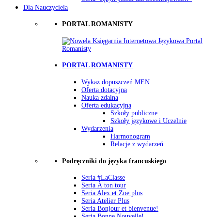
Dla Nauczyciela
PORTAL ROMANISTY
PORTAL ROMANISTY
Wykaz dopuszczeń MEN
Oferta dotacyjna
Nauka zdalna
Oferta edukacyjna
Szkoły publiczne
Szkoły językowe i Uczelnie
Wydarzenia
Harmonogram
Relacje z wydarzeń
Podręczniki do języka francuskiego
Seria #LaClasse
Seria À ton tour
Seria Alex et Zoe plus
Seria Atelier Plus
Seria Bonjour et bienvenue!
Seria Bonne Nouvelle!