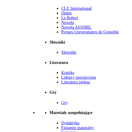
CLE International
Didier
Le Robert
Nowela
Nowela ASSIMIL
Presses Universitaires de Grenoble
Słowniki
Słowniki
Literatura
Komiks
Lektury uproszczone
Literatura piękna
Gry
Gry
Materiały uzupełniające
Dydaktyka
Egzamin maturalny