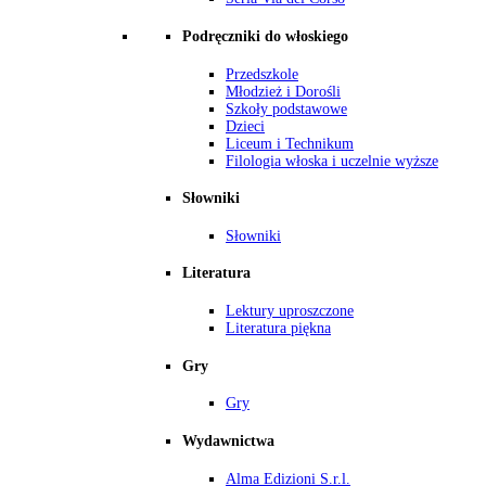
Podręczniki do włoskiego
Przedszkole
Młodzież i Dorośli
Szkoły podstawowe
Dzieci
Liceum i Technikum
Filologia włoska i uczelnie wyższe
Słowniki
Słowniki
Literatura
Lektury uproszczone
Literatura piękna
Gry
Gry
Wydawnictwa
Alma Edizioni S.r.l.