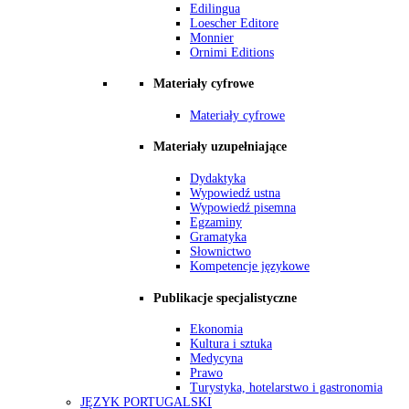
Edilingua
Loescher Editore
Monnier
Ornimi Editions
Materiały cyfrowe
Materiały cyfrowe
Materiały uzupełniające
Dydaktyka
Wypowiedź ustna
Wypowiedź pisemna
Egzaminy
Gramatyka
Słownictwo
Kompetencje językowe
Publikacje specjalistyczne
Ekonomia
Kultura i sztuka
Medycyna
Prawo
Turystyka, hotelarstwo i gastronomia
JĘZYK PORTUGALSKI