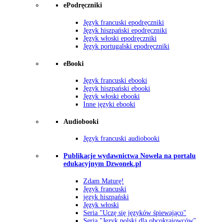
ePodręczniki
Język francuski epodręczniki
Język hiszpański epodręczniki
Język włoski epodręczniki
Język portugalski epodręczniki
eBooki
Język francuski ebooki
Język hiszpański ebooki
Język włoski ebooki
Inne języki ebooki
Audiobooki
Język francuski audiobooki
Publikacje wydawnictwa Nowela na portalu
edukacyjnym Dzwonek.pl
Zdam Maturę!
Język francuski
język hiszpański
Język włoski
Seria "Uczę się języków śpiewająco"
Seria "Język polski dla obcokrajowców"