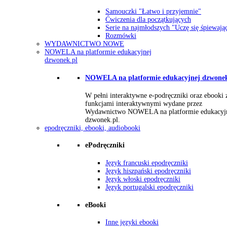
Samouczki "Łatwo i przyjemnie"
Ćwiczenia dla początkujących
Serie na najmłodszych "Uczę się śpiewają
Rozmówki
WYDAWNICTWO NOWE
NOWELA na platformie edukacyjnej
dzwonek.pl
NOWELA na platformie edukacyjnej dzwonek
W pełni interaktywne e-podręczniki oraz ebooki 
funkcjami interaktywnymi wydane przez
Wydawnictwo NOWELA na platformie edukacyj
dzwonek.pl.
epodręczniki, ebooki, audiobooki
ePodręczniki
Język francuski epodręczniki
Język hiszpański epodręczniki
Język włoski epodręczniki
Język portugalski epodręczniki
eBooki
Inne języki ebooki