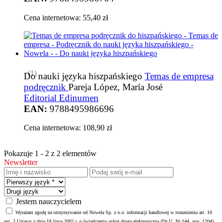
Cena internetowa:
55,40 zł
(1)
Do nauki języka hiszpańskiego
Temas de empresa
podręcznik
Pareja López, María José
Editorial Edinumen
EAN:
9788495986696
Cena internetowa:
108,90 zł
Pokazuje 1 - 2 z 2 elementów
Newsletter
Jestem nauczycielem
Wyrażam zgodę na otrzymywanie od Nowela Sp. z o.o. informacji handlowej w rozumieniu art. 10
ust. 2 Ustawy z dnia 18 lipca 2002 r. o świadczeniu usług drogą elektroniczną (Dz.U. Nr 144, poz. 1204)