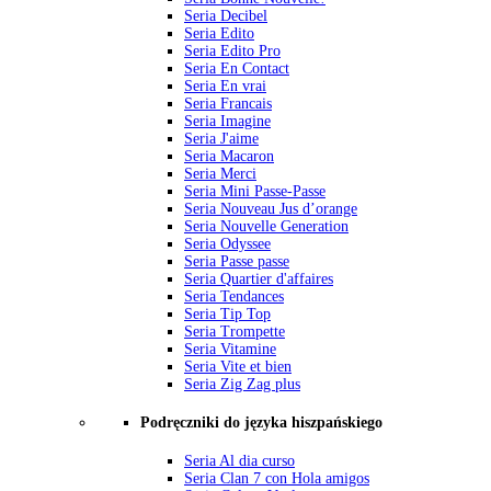
Seria Decibel
Seria Edito
Seria Edito Pro
Seria En Contact
Seria En vrai
Seria Francais
Seria Imagine
Seria J'aime
Seria Macaron
Seria Merci
Seria Mini Passe-Passe
Seria Nouveau Jus d’orange
Seria Nouvelle Generation
Seria Odyssee
Seria Passe passe
Seria Quartier d'affaires
Seria Tendances
Seria Tip Top
Seria Trompette
Seria Vitamine
Seria Vite et bien
Seria Zig Zag plus
Podręczniki do języka hiszpańskiego
Seria Al dia curso
Seria Clan 7 con Hola amigos