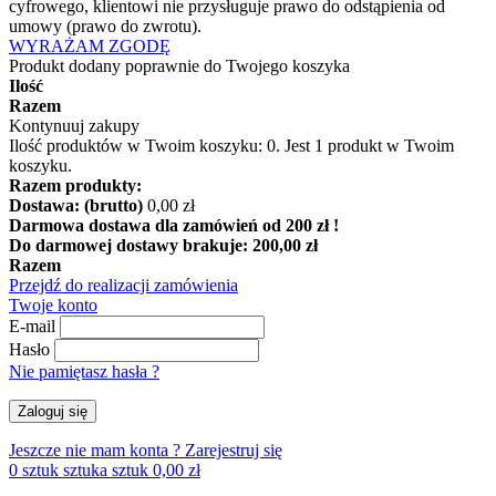
cyfrowego, klientowi nie przysługuje prawo do odstąpienia od
umowy (prawo do zwrotu).
WYRAŻAM ZGODĘ
Produkt dodany poprawnie do Twojego koszyka
Ilość
Razem
Kontynuuj zakupy
Ilość produktów w Twoim koszyku:
0
.
Jest 1 produkt w Twoim
koszyku.
Razem produkty:
Dostawa: (brutto)
0,00 zł
Darmowa dostawa dla zamówień od 200 zł !
Do darmowej dostawy brakuje:
200,00 zł
Razem
Przejdź do realizacji zamówienia
Twoje konto
E-mail
Hasło
Nie pamiętasz hasła ?
Zaloguj się
Jeszcze nie mam konta ?
Zarejestruj się
0
sztuk
sztuka
sztuk
0,00 zł