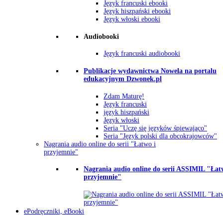
Język francuski ebooki
Język hiszpański ebooki
Język włoski ebooki
Audiobooki
Język francuski audiobooki
Publikacje wydawnictwa Nowela na portalu
edukacyjnym Dzwonek.pl
Zdam Maturę!
Język francuski
język hiszpański
Język włoski
Seria "Uczę się języków śpiewająco"
Seria "Język polski dla obcokrajowców"
Nagrania audio online do serii "Łatwo i
przyjemnie"
Nagrania audio online do serii ASSIMIL "Łat
przyjemnie"
ePodręczniki, eBooki