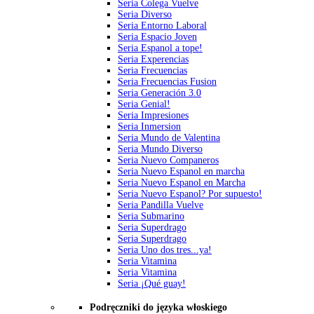
Seria Colega Vuelve
Seria Diverso
Seria Entorno Laboral
Seria Espacio Joven
Seria Espanol a tope!
Seria Experencias
Seria Frecuencias
Seria Frecuencias Fusion
Seria Generación 3.0
Seria Genial!
Seria Impresiones
Seria Inmersion
Seria Mundo de Valentina
Seria Mundo Diverso
Seria Nuevo Companeros
Seria Nuevo Espanol en marcha
Seria Nuevo Espanol en Marcha
Seria Nuevo Espanol? Por supuesto!
Seria Pandilla Vuelve
Seria Submarino
Seria Superdrago
Seria Superdrago
Seria Uno dos tres...ya!
Seria Vitamina
Seria Vitamina
Seria ¡Qué guay!
Podręczniki do języka włoskiego