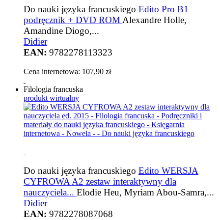
Do nauki języka francuskiego
Edito Pro B1
podręcznik + DVD ROM
Alexandre Holle,
Amandine Diogo,...
Didier
EAN:
9782278113323
Cena internetowa:
107,90 zł
Filologia francuska
produkt wirtualny
Do nauki języka francuskiego
Edito WERSJA
CYFROWA A2 zestaw interaktywny dla
nauczyciela...
Elodie Heu, Myriam Abou-Samra,...
Didier
EAN:
9782278087068