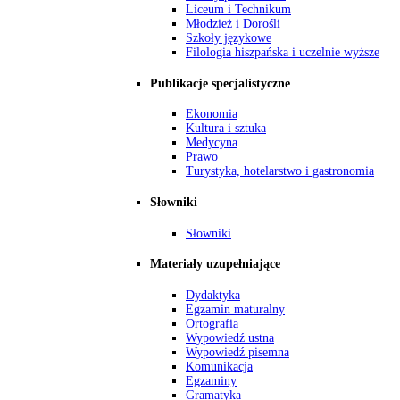
Liceum i Technikum
Młodzież i Dorośli
Szkoły językowe
Filologia hiszpańska i uczelnie wyższe
Publikacje specjalistyczne
Ekonomia
Kultura i sztuka
Medycyna
Prawo
Turystyka, hotelarstwo i gastronomia
Słowniki
Słowniki
Materiały uzupełniające
Dydaktyka
Egzamin maturalny
Ortografia
Wypowiedź ustna
Wypowiedź pisemna
Komunikacja
Egzaminy
Gramatyka