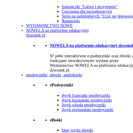
Samouczki "Łatwo i przyjemnie"
Ćwiczenia dla początkujących
Serie na najmłodszych "Uczę się śpiewają
Rozmówki
WYDAWNICTWO NOWE
NOWELA na platformie edukacyjnej
dzwonek.pl
NOWELA na platformie edukacyjnej dzwonek
W pełni interaktywne e-podręczniki oraz ebooki 
funkcjami interaktywnymi wydane przez
Wydawnictwo NOWELA na platformie edukacyj
dzwonek.pl.
epodręczniki, ebooki, audiobooki
ePodręczniki
Język francuski epodręczniki
Język hiszpański epodręczniki
Język włoski epodręczniki
Język portugalski epodręczniki
eBooki
Inne języki ebooki