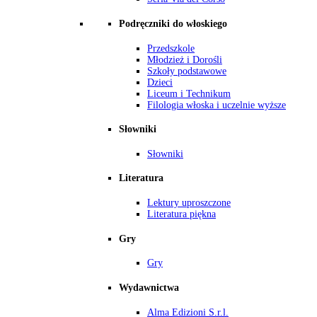
Podręczniki do włoskiego
Przedszkole
Młodzież i Dorośli
Szkoły podstawowe
Dzieci
Liceum i Technikum
Filologia włoska i uczelnie wyższe
Słowniki
Słowniki
Literatura
Lektury uproszczone
Literatura piękna
Gry
Gry
Wydawnictwa
Alma Edizioni S.r.l.