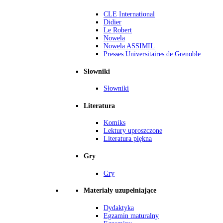
CLE International
Didier
Le Robert
Nowela
Nowela ASSIMIL
Presses Universitaires de Grenoble
Słowniki
Słowniki
Literatura
Komiks
Lektury uproszczone
Literatura piękna
Gry
Gry
Materiały uzupełniające
Dydaktyka
Egzamin maturalny