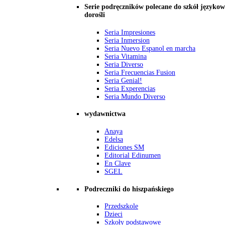
Serie podręczników polecane do szkół językow
dorośli
Seria Impresiones
Seria Inmersion
Seria Nuevo Espanol en marcha
Seria Vitamina
Seria Diverso
Seria Frecuencias Fusion
Seria Genial!
Seria Experencias
Seria Mundo Diverso
wydawnictwa
Anaya
Edelsa
Ediciones SM
Editorial Edinumen
En Clave
SGEL
Podreczniki do hiszpańskiego
Przedszkole
Dzieci
Szkoły podstawowe