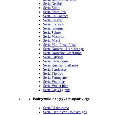
Seria Decibel
Seria Edito
Seria Edito Pro
Seria En Contact
Seria En vrai
Seria Francais
Seria Imagine
Seria J'aime
Seria Macaron
Seria Merci
Seria Mini Passe-Passe
Seria Nouveau Jus d’orange
Seria Nouvelle Generation
Seria Odyssee
Seria Passe passe
Seria Quartier d'affaires
Seria Tendances
Seria Tip Top
Seria Trompette
Seria Vitamine
Seria Vite et bien
Seria Zig Zag plus
Podręczniki do języka hiszpańskiego
Seria Al dia curso
Seria Clan 7 con Hola amigos