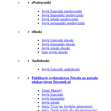
ePodręczniki
Język francuski epodręczniki
Język hiszpański epodręczniki
Język włoski epodręczniki
Język portugalski epodręczniki
eBooki
Język francuski ebooki
Język hiszpański ebooki
Język włoski ebooki
Inne języki ebooki
Audiobooki
Język francuski audiobooki
Publikacje wydawnictwa Nowela na portalu
edukacyjnym Dzwonek.pl
Zdam Maturę!
Język francuski
język hiszpański
Język włoski
Seria "Uczę się języków śpiewająco"
Seria "Język polski dla obcokrajowców"