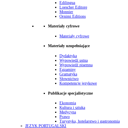
Edilingua
Loescher Editore
Monnier
Ornimi Editions
Materiały cyfrowe
Materiały cyfrowe
Materiały uzupełniające
Dydaktyka
Wypowiedź ustna
Wypowiedź pisemna
Egzaminy
Gramatyka
Słownictwo
Kompetencje językowe
Publikacje specjalistyczne
Ekonomia
Kultura i sztuka
Medycyna
Prawo
Turystyka, hotelarstwo i gastronomia
JĘZYK PORTUGALSKI