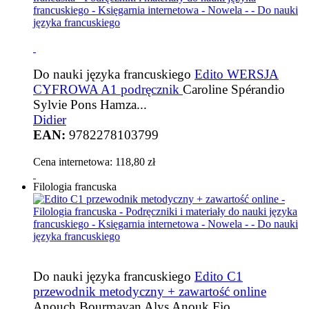
Do nauki języka francuskiego
Edito WERSJA
CYFROWA A1 podręcznik
Caroline Spérandio
Sylvie Pons Hamza...
Didier
EAN:
9782278103799
Cena internetowa:
118,80 zł
Filologia francuska
Do nauki języka francuskiego
Edito C1
przewodnik metodyczny + zawartość online
Anouch Bourmayan Alys Anouk Fio...