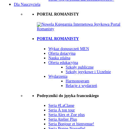
Dla Nauczyciela
PORTAL ROMANISTY
PORTAL ROMANISTY
Wykaz dopuszczeń MEN
Oferta dotacyjna
Nauka zdalna
Oferta edukacyjna
Szkoły publiczne
Szkoły językowe i Uczelnie
Wydarzenia
Harmonogram
Relacje z wydarzeń
Podręczniki do języka francuskiego
Seria #LaClasse
Seria À ton tour
Seria Alex et Zoe plus
Seria Atelier Plus
Seria Bonjour et bienvenue!
Seria Bonne Nouvelle!