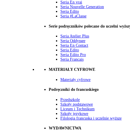
Seria En vrai
Seria Nouvelle Generation
Seria Edito
Seria #LaClasse
Serie podręczników polecane do uczelni wyższ
Seria Atelier Plus
Seria Oddyssee
Seria En Contact
Seria Edito
Seria Edito Pro
Seria Francais
MATERIAŁY CYFROWE
Materiały cyfrowe
Podręczniki do francuskiego
Przedszkole
Szkoły podstawowe
Liceum i Technikum
Szkoły językowe
Filologia francuska i uczelnie wyższe
WYDAWNICTWA