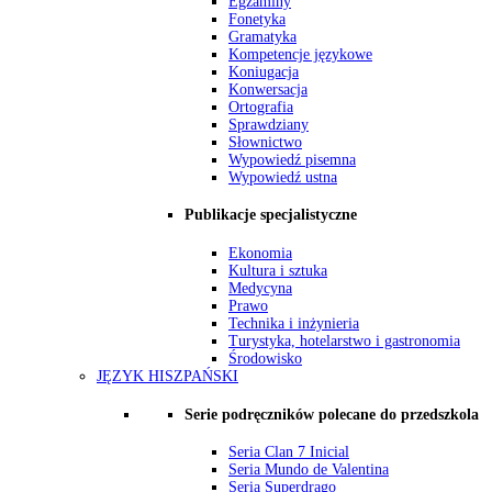
Egzaminy
Fonetyka
Gramatyka
Kompetencje językowe
Koniugacja
Konwersacja
Ortografia
Sprawdziany
Słownictwo
Wypowiedź pisemna
Wypowiedź ustna
Publikacje specjalistyczne
Ekonomia
Kultura i sztuka
Medycyna
Prawo
Technika i inżynieria
Turystyka, hotelarstwo i gastronomia
Środowisko
JĘZYK HISZPAŃSKI
Serie podręczników polecane do przedszkola
Seria Clan 7 Inicial
Seria Mundo de Valentina
Seria Superdrago