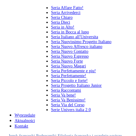
Seria Affare Fatto!
Seria Arrivederci
Seria Chiaro
Seria Dieci
Seria in Alto!
Seria in Bocca al lupo
Seria Italiano all'Universita
Seria Nuovissimo Progetto Italiano
Seria Nuovo Affresco italiano
Seria Nuovo Contatto
Seria Nuovo Espresso
Seria Nuovo Forte
Seria Nuovo Magari
Seria Perfettamente e piu!
Seria Perfettamente!
Seria Piccolo e forte!
Seria Progetto Italiano Junior
Seria Raccontami
Seria Va bene!
Seria Va Benissimo!
Seria Via del Corso
Serie Univers italia 2.0
Wyprzedaże
Aktualności
Kontakt
Język francuski
Podręczniki
Filologia francuska i uczelnie wyższe