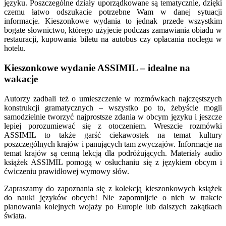
języku. Poszczególne działy uporządkowane są tematycznie, dzięki
czemu łatwo odszukacie potrzebne Wam w danej sytuacji
informacje. Kieszonkowe wydania to jednak przede wszystkim
bogate słownictwo, którego użyjecie podczas zamawiania obiadu w
restauracji, kupowania biletu na autobus czy opłacania noclegu w
hotelu.
Kieszonkowe wydanie ASSIMIL – idealne na
wakacje
Autorzy zadbali też o umieszczenie w rozmówkach najczęstszych
konstrukcji gramatycznych – wszystko po to, żebyście mogli
samodzielnie tworzyć najprostsze zdania w obcym języku i jeszcze
lepiej porozumiewać się z otoczeniem. Wreszcie rozmówki
ASSIMIL to także garść ciekawostek na temat kultury
poszczególnych krajów i panujących tam zwyczajów. Informacje na
temat krajów są cenną lekcją dla podróżujących. Materiały audio
książek ASSIMIL pomogą w osłuchaniu się z językiem obcym i
ćwiczeniu prawidłowej wymowy słów.
Zapraszamy do zapoznania się z kolekcją kieszonkowych książek
do nauki języków obcych! Nie zapomnijcie o nich w trakcie
planowania kolejnych wojaży po Europie lub dalszych zakątkach
świata.