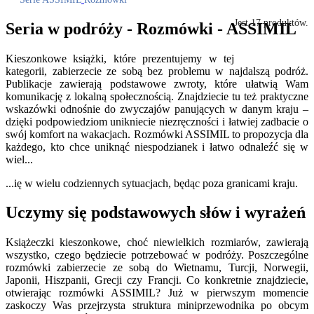
Jest 17 produktów.
Seria w podróży - Rozmówki - ASSIMIL
Kieszonkowe książki, które prezentujemy w tej
kategorii, zabierzecie ze sobą bez problemu w najdalszą podróż.
Publikacje zawierają podstawowe zwroty, które ułatwią Wam
komunikację z lokalną społecznością. Znajdziecie tu też praktyczne
wskazówki odnośnie do zwyczajów panujących w danym kraju –
dzięki podpowiedziom unikniecie niezręczności i łatwiej zadbacie o
swój komfort na wakacjach. Rozmówki ASSIMIL to propozycja dla
każdego, kto chce uniknąć niespodzianek i łatwo odnaleźć się w
wiel...
...ię w wielu codziennych sytuacjach, będąc poza granicami kraju.
Uczymy się podstawowych słów i wyrażeń
Książeczki kieszonkowe, choć niewielkich rozmiarów, zawierają
wszystko, czego będziecie potrzebować w podróży. Poszczególne
rozmówki zabierzecie ze sobą do Wietnamu, Turcji, Norwegii,
Japonii, Hiszpanii, Grecji czy Francji. Co konkretnie znajdziecie,
otwierając rozmówki ASSIMIL? Już w pierwszym momencie
zaskoczy Was przejrzysta struktura miniprzewodnika po obcym