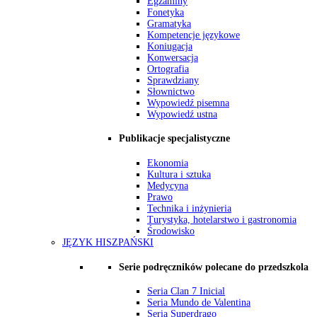
Egzaminy
Fonetyka
Gramatyka
Kompetencje językowe
Koniugacja
Konwersacja
Ortografia
Sprawdziany
Słownictwo
Wypowiedź pisemna
Wypowiedź ustna
Publikacje specjalistyczne
Ekonomia
Kultura i sztuka
Medycyna
Prawo
Technika i inżynieria
Turystyka, hotelarstwo i gastronomia
Środowisko
JĘZYK HISZPAŃSKI
Serie podręczników polecane do przedszkola
Seria Clan 7 Inicial
Seria Mundo de Valentina
Seria Superdrago