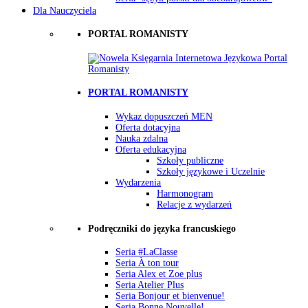
Dla Nauczyciela
PORTAL ROMANISTY
PORTAL ROMANISTY
Wykaz dopuszczeń MEN
Oferta dotacyjna
Nauka zdalna
Oferta edukacyjna
Szkoły publiczne
Szkoły językowe i Uczelnie
Wydarzenia
Harmonogram
Relacje z wydarzeń
Podręczniki do języka francuskiego
Seria #LaClasse
Seria À ton tour
Seria Alex et Zoe plus
Seria Atelier Plus
Seria Bonjour et bienvenue!
Seria Bonne Nouvelle!