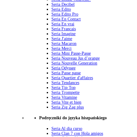
Seria Decibel
Seria Edito
Seria Edito Pro
Seria En Contact
Seria En vrai
Seria Francais
Seria Imagine
Seria J'aime
Seria Macaron
Seria Merci
Seria Mini Passe-Passe
Seria Nouveau Jus d’orange
Seria Nouvelle Generation
Seria Odyssee
Seria Passe passe
Seria Quartier d'affaires
Seria Tendances
Seria Tip Top
Seria Trompette
Seria Vitamine
Seria Vite et bien
Seria Zig Zag plus
Podręczniki do języka hiszpańskiego
Seria Al dia curso
Seria Clan 7 con Hola amigos