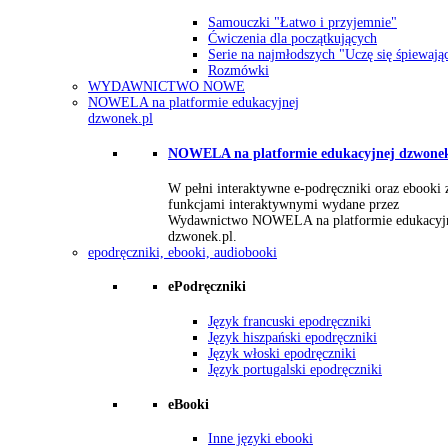
Samouczki "Łatwo i przyjemnie"
Ćwiczenia dla początkujących
Serie na najmłodszych "Uczę się śpiewają
Rozmówki
WYDAWNICTWO NOWE
NOWELA na platformie edukacyjnej
dzwonek.pl
NOWELA na platformie edukacyjnej dzwonek
W pełni interaktywne e-podręczniki oraz ebooki 
funkcjami interaktywnymi wydane przez
Wydawnictwo NOWELA na platformie edukacyj
dzwonek.pl.
epodręczniki, ebooki, audiobooki
ePodręczniki
Język francuski epodręczniki
Język hiszpański epodręczniki
Język włoski epodręczniki
Język portugalski epodręczniki
eBooki
Inne języki ebooki