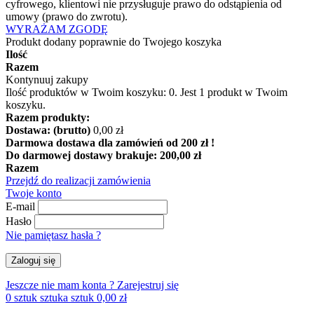
cyfrowego, klientowi nie przysługuje prawo do odstąpienia od
umowy (prawo do zwrotu).
WYRAŻAM ZGODĘ
Produkt dodany poprawnie do Twojego koszyka
Ilość
Razem
Kontynuuj zakupy
Ilość produktów w Twoim koszyku:
0
.
Jest 1 produkt w Twoim
koszyku.
Razem produkty:
Dostawa: (brutto)
0,00 zł
Darmowa dostawa dla zamówień od 200 zł !
Do darmowej dostawy brakuje:
200,00 zł
Razem
Przejdź do realizacji zamówienia
Twoje konto
E-mail
Hasło
Nie pamiętasz hasła ?
Zaloguj się
Jeszcze nie mam konta ?
Zarejestruj się
0
sztuk
sztuka
sztuk
0,00 zł