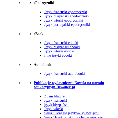
ePodręczniki
Język francuski epodręczniki
Język hiszpański epodręczniki
Język włoski epodręczniki
Język portugalski epodręczniki
eBooki
Język francuski ebooki
Język hiszpański ebooki
Język włoski ebooki
Inne języki ebooki
Audiobooki
Język francuski audiobooki
Publikacje wydawnictwa Nowela na portalu
edukacyjnym Dzwonek.pl
Zdam Maturę!
Język francuski
język hiszpański
Język włoski
Seria "Uczę się języków śpiewająco"
Seria "Język polski dla obcokrajowców"