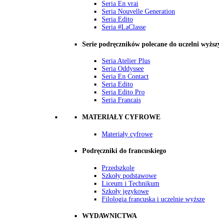
Seria En vrai
Seria Nouvelle Generation
Seria Edito
Seria #LaClasse
Serie podręczników polecane do uczelni wyższ
Seria Atelier Plus
Seria Oddyssee
Seria En Contact
Seria Edito
Seria Edito Pro
Seria Francais
MATERIAŁY CYFROWE
Materiały cyfrowe
Podręczniki do francuskiego
Przedszkole
Szkoły podstawowe
Liceum i Technikum
Szkoły językowe
Filologia francuska i uczelnie wyższe
WYDAWNICTWA