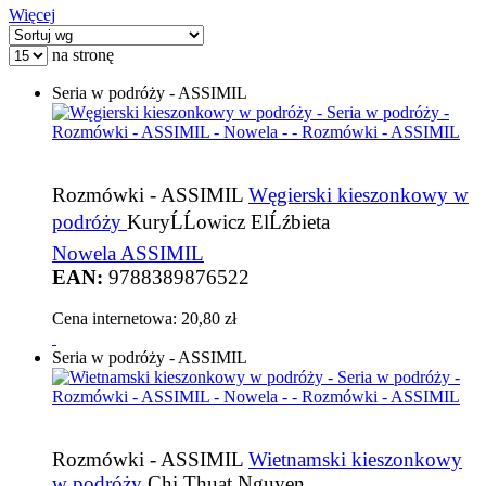
Więcej
na stronę
Seria w podróży - ASSIMIL
Rozmówki - ASSIMIL
Węgierski kieszonkowy w
podróży
KuryĹĹowicz ElĹźbieta
Nowela ASSIMIL
EAN:
9788389876522
Cena internetowa:
20,80 zł
Seria w podróży - ASSIMIL
Rozmówki - ASSIMIL
Wietnamski kieszonkowy
w podróży
Chi Thuat Nguyen