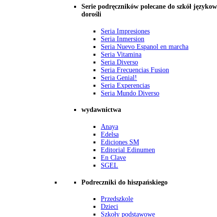
Serie podręczników polecane do szkół językow
dorośli
Seria Impresiones
Seria Inmersion
Seria Nuevo Espanol en marcha
Seria Vitamina
Seria Diverso
Seria Frecuencias Fusion
Seria Genial!
Seria Experencias
Seria Mundo Diverso
wydawnictwa
Anaya
Edelsa
Ediciones SM
Editorial Edinumen
En Clave
SGEL
Podreczniki do hiszpańskiego
Przedszkole
Dzieci
Szkoły podstawowe