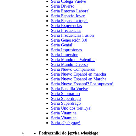
Seria Colega Vuelve
Seria Diverso
Seria Entorno Laboral
Seria Espacio Joven
Seria Espanol a tope!
Seria Experencias
Seria Frecuencias
Seria Frecuencias Fusion
Seria Generación 3.0
Seria Genial!
Seria Impresiones
Seria Inmersion
Seria Mundo de Valentina
Seria Mundo Diverso
Seria Nuevo Companeros
Seria Nuevo Espanol en marcha
Seria Nuevo Espanol en Marcha
Seria Nuevo Espanol? Por supuesto!
Seria Pandilla Vuelve
Seria Submarino
Seria Superdrago
Seria Superdrago
Seria Uno dos tres...ya!
Seria Vitamina
Seria Vitamina
Seria ¡Qué guay!
Podręczniki do języka włoskiego