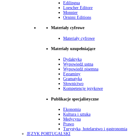
Edilingua
Loescher Editore
Monnier
Ornimi Editions
Materiały cyfrowe
Materiały cyfrowe
Materiały uzupełniające
Dydaktyka
Wypowiedź ustna
Wypowiedź pisemna
Egzaminy
Gramatyka
Słownictwo
Kompetencje językowe
Publikacje specjalistyczne
Ekonomia
Kultura i sztuka
Medycyna
Prawo
Turystyka, hotelarstwo i gastronomia
JĘZYK PORTUGALSKI