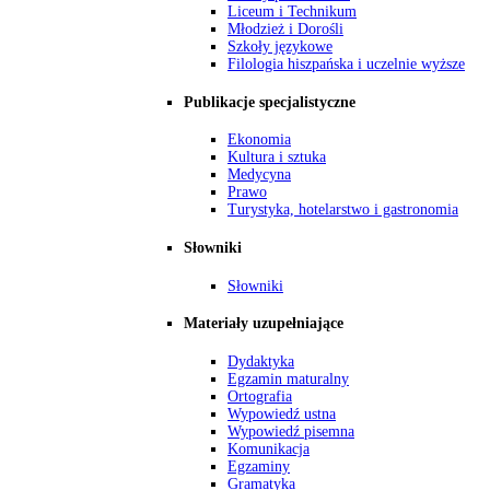
Liceum i Technikum
Młodzież i Dorośli
Szkoły językowe
Filologia hiszpańska i uczelnie wyższe
Publikacje specjalistyczne
Ekonomia
Kultura i sztuka
Medycyna
Prawo
Turystyka, hotelarstwo i gastronomia
Słowniki
Słowniki
Materiały uzupełniające
Dydaktyka
Egzamin maturalny
Ortografia
Wypowiedź ustna
Wypowiedź pisemna
Komunikacja
Egzaminy
Gramatyka