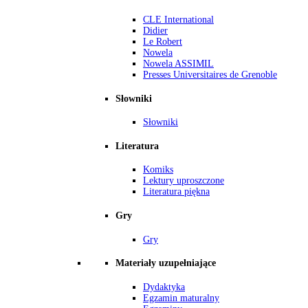
CLE International
Didier
Le Robert
Nowela
Nowela ASSIMIL
Presses Universitaires de Grenoble
Słowniki
Słowniki
Literatura
Komiks
Lektury uproszczone
Literatura piękna
Gry
Gry
Materiały uzupełniające
Dydaktyka
Egzamin maturalny