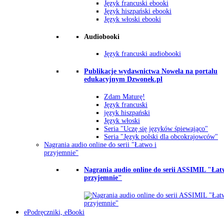
Język francuski ebooki
Język hiszpański ebooki
Język włoski ebooki
Audiobooki
Język francuski audiobooki
Publikacje wydawnictwa Nowela na portalu
edukacyjnym Dzwonek.pl
Zdam Maturę!
Język francuski
język hiszpański
Język włoski
Seria "Uczę się języków śpiewająco"
Seria "Język polski dla obcokrajowców"
Nagrania audio online do serii "Łatwo i
przyjemnie"
Nagrania audio online do serii ASSIMIL "Łat
przyjemnie"
ePodręczniki, eBooki