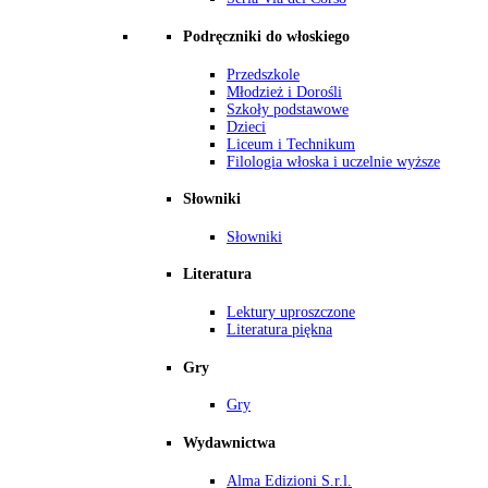
Podręczniki do włoskiego
Przedszkole
Młodzież i Dorośli
Szkoły podstawowe
Dzieci
Liceum i Technikum
Filologia włoska i uczelnie wyższe
Słowniki
Słowniki
Literatura
Lektury uproszczone
Literatura piękna
Gry
Gry
Wydawnictwa
Alma Edizioni S.r.l.