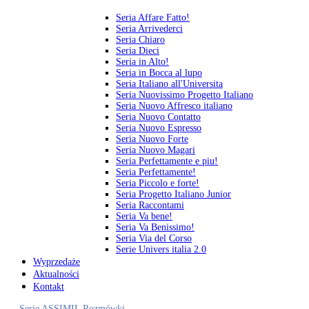
Seria Affare Fatto!
Seria Arrivederci
Seria Chiaro
Seria Dieci
Seria in Alto!
Seria in Bocca al lupo
Seria Italiano all'Universita
Seria Nuovissimo Progetto Italiano
Seria Nuovo Affresco italiano
Seria Nuovo Contatto
Seria Nuovo Espresso
Seria Nuovo Forte
Seria Nuovo Magari
Seria Perfettamente e piu!
Seria Perfettamente!
Seria Piccolo e forte!
Seria Progetto Italiano Junior
Seria Raccontami
Seria Va bene!
Seria Va Benissimo!
Seria Via del Corso
Serie Univers italia 2.0
Wyprzedaże
Aktualności
Kontakt
Serie ASSIMIL
Rozmówki