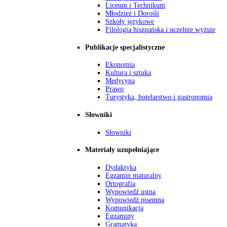
Liceum i Technikum
Młodzież i Dorośli
Szkoły językowe
Filologia hiszpańska i uczelnie wyższe
Publikacje specjalistyczne
Ekonomia
Kultura i sztuka
Medycyna
Prawo
Turystyka, hotelarstwo i gastronomia
Słowniki
Słowniki
Materiały uzupełniające
Dydaktyka
Egzamin maturalny
Ortografia
Wypowiedź ustna
Wypowiedź pisemna
Komunikacja
Egzaminy
Gramatyka