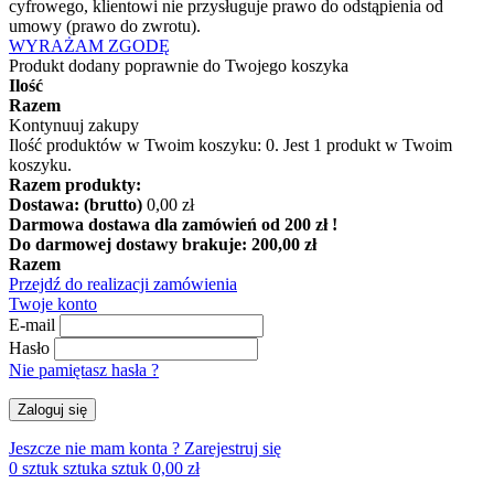
cyfrowego, klientowi nie przysługuje prawo do odstąpienia od
umowy (prawo do zwrotu).
WYRAŻAM ZGODĘ
Produkt dodany poprawnie do Twojego koszyka
Ilość
Razem
Kontynuuj zakupy
Ilość produktów w Twoim koszyku:
0
.
Jest 1 produkt w Twoim
koszyku.
Razem produkty:
Dostawa: (brutto)
0,00 zł
Darmowa dostawa dla zamówień od 200 zł !
Do darmowej dostawy brakuje:
200,00 zł
Razem
Przejdź do realizacji zamówienia
Twoje konto
E-mail
Hasło
Nie pamiętasz hasła ?
Zaloguj się
Jeszcze nie mam konta ?
Zarejestruj się
0
sztuk
sztuka
sztuk
0,00 zł