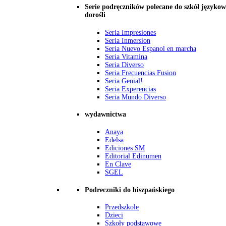
Serie podręczników polecane do szkół językow
dorośli
Seria Impresiones
Seria Inmersion
Seria Nuevo Espanol en marcha
Seria Vitamina
Seria Diverso
Seria Frecuencias Fusion
Seria Genial!
Seria Experencias
Seria Mundo Diverso
wydawnictwa
Anaya
Edelsa
Ediciones SM
Editorial Edinumen
En Clave
SGEL
Podreczniki do hiszpańskiego
Przedszkole
Dzieci
Szkoły podstawowe