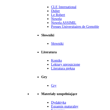
CLE International
Didier
Le Robert
Nowela
Nowela ASSIMIL
Presses Universitaires de Grenoble
Słowniki
Słowniki
Literatura
Komiks
Lektury uproszczone
Literatura piękna
Gry
Gry
Materiały uzupełniające
Dydaktyka
Egzamin maturalny