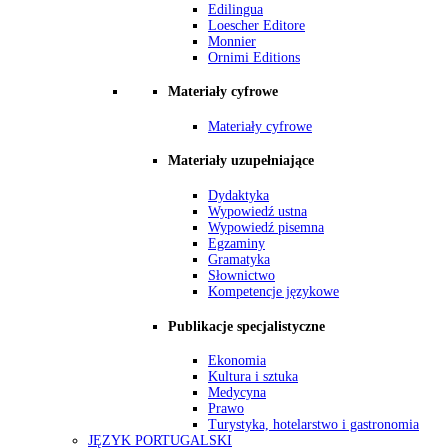
Edilingua
Loescher Editore
Monnier
Ornimi Editions
Materiały cyfrowe
Materiały cyfrowe
Materiały uzupełniające
Dydaktyka
Wypowiedź ustna
Wypowiedź pisemna
Egzaminy
Gramatyka
Słownictwo
Kompetencje językowe
Publikacje specjalistyczne
Ekonomia
Kultura i sztuka
Medycyna
Prawo
Turystyka, hotelarstwo i gastronomia
JĘZYK PORTUGALSKI