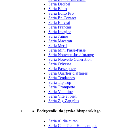
Seria Decibel
Seria Edito
Seria Edito Pro
Seria En Contact
Seria En vrai
Seria Francais
Seria Imagine
Seria J'aime
Seria Macaron
Seria Merci
Seria Mini Passe-Passe
Seria Nouveau Jus d’orange
Seria Nouvelle Generation
Seria Odyssee
Seria Passe passe
Seria Quartier d'affaires
Seria Tendances
Seria Tip Top
Seria Trompette
Seria Vitamine
Seria Vite et bien
Seria Zig Zag plus
Podręczniki do języka hiszpańskiego
Seria Al dia curso
Seria Clan 7 con Hola amigos