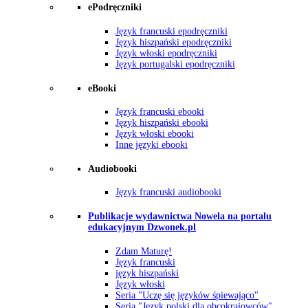
ePodręczniki
Język francuski epodręczniki
Język hiszpański epodręczniki
Język włoski epodręczniki
Język portugalski epodręczniki
eBooki
Język francuski ebooki
Język hiszpański ebooki
Język włoski ebooki
Inne języki ebooki
Audiobooki
Język francuski audiobooki
Publikacje wydawnictwa Nowela na portalu
edukacyjnym Dzwonek.pl
Zdam Maturę!
Język francuski
język hiszpański
Język włoski
Seria "Uczę się języków śpiewająco"
Seria "Język polski dla obcokrajowców"