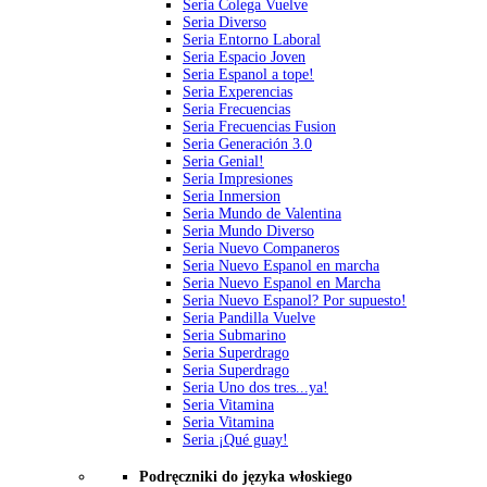
Seria Colega Vuelve
Seria Diverso
Seria Entorno Laboral
Seria Espacio Joven
Seria Espanol a tope!
Seria Experencias
Seria Frecuencias
Seria Frecuencias Fusion
Seria Generación 3.0
Seria Genial!
Seria Impresiones
Seria Inmersion
Seria Mundo de Valentina
Seria Mundo Diverso
Seria Nuevo Companeros
Seria Nuevo Espanol en marcha
Seria Nuevo Espanol en Marcha
Seria Nuevo Espanol? Por supuesto!
Seria Pandilla Vuelve
Seria Submarino
Seria Superdrago
Seria Superdrago
Seria Uno dos tres...ya!
Seria Vitamina
Seria Vitamina
Seria ¡Qué guay!
Podręczniki do języka włoskiego