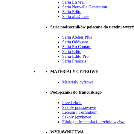
Seria En vrai
Seria Nouvelle Generation
Seria Edito
Seria #LaClasse
Serie podręczników polecane do uczelni wyższ
Seria Atelier Plus
Seria Oddyssee
Seria En Contact
Seria Edito
Seria Edito Pro
Seria Francais
MATERIAŁY CYFROWE
Materiały cyfrowe
Podręczniki do francuskiego
Przedszkole
Szkoły podstawowe
Liceum i Technikum
Szkoły językowe
Filologia francuska i uczelnie wyższe
WYDAWNICTWA