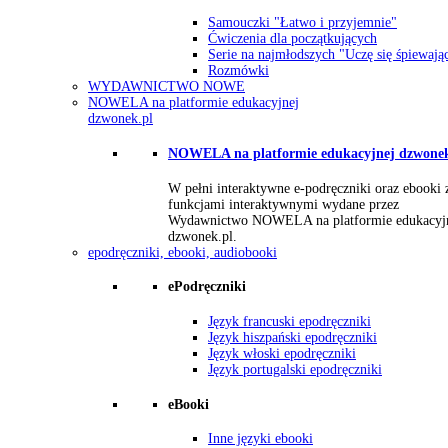
Samouczki "Łatwo i przyjemnie"
Ćwiczenia dla początkujących
Serie na najmłodszych "Uczę się śpiewają
Rozmówki
WYDAWNICTWO NOWE
NOWELA na platformie edukacyjnej
dzwonek.pl
NOWELA na platformie edukacyjnej dzwonek
W pełni interaktywne e-podręczniki oraz ebooki 
funkcjami interaktywnymi wydane przez
Wydawnictwo NOWELA na platformie edukacyj
dzwonek.pl.
epodręczniki, ebooki, audiobooki
ePodręczniki
Język francuski epodręczniki
Język hiszpański epodręczniki
Język włoski epodręczniki
Język portugalski epodręczniki
eBooki
Inne języki ebooki