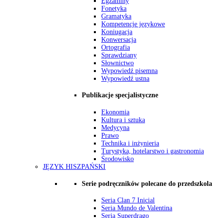
Egzaminy
Fonetyka
Gramatyka
Kompetencje językowe
Koniugacja
Konwersacja
Ortografia
Sprawdziany
Słownictwo
Wypowiedź pisemna
Wypowiedź ustna
Publikacje specjalistyczne
Ekonomia
Kultura i sztuka
Medycyna
Prawo
Technika i inżynieria
Turystyka, hotelarstwo i gastronomia
Środowisko
JĘZYK HISZPAŃSKI
Serie podręczników polecane do przedszkola
Seria Clan 7 Inicial
Seria Mundo de Valentina
Seria Superdrago