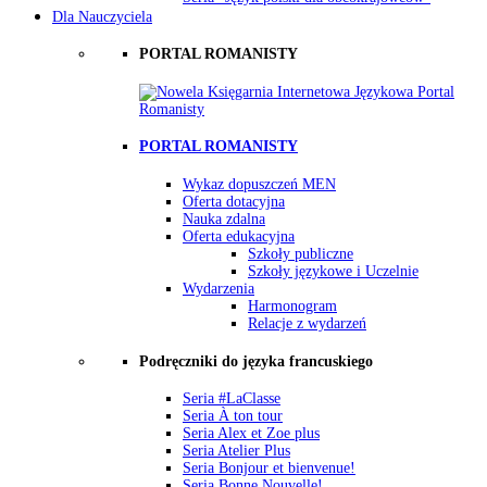
Dla Nauczyciela
PORTAL ROMANISTY
PORTAL ROMANISTY
Wykaz dopuszczeń MEN
Oferta dotacyjna
Nauka zdalna
Oferta edukacyjna
Szkoły publiczne
Szkoły językowe i Uczelnie
Wydarzenia
Harmonogram
Relacje z wydarzeń
Podręczniki do języka francuskiego
Seria #LaClasse
Seria À ton tour
Seria Alex et Zoe plus
Seria Atelier Plus
Seria Bonjour et bienvenue!
Seria Bonne Nouvelle!