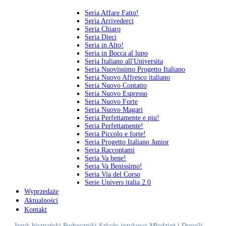
Seria Affare Fatto!
Seria Arrivederci
Seria Chiaro
Seria Dieci
Seria in Alto!
Seria in Bocca al lupo
Seria Italiano all'Universita
Seria Nuovissimo Progetto Italiano
Seria Nuovo Affresco italiano
Seria Nuovo Contatto
Seria Nuovo Espresso
Seria Nuovo Forte
Seria Nuovo Magari
Seria Perfettamente e piu!
Seria Perfettamente!
Seria Piccolo e forte!
Seria Progetto Italiano Junior
Seria Raccontami
Seria Va bene!
Seria Va Benissimo!
Seria Via del Corso
Serie Univers italia 2.0
Wyprzedaże
Aktualności
Kontakt
Język hiszpański
Podręczniki
Szkoły językowe
Młodzież i Dorośli