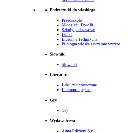
Podręczniki do włoskiego
Przedszkole
Młodzież i Dorośli
Szkoły podstawowe
Dzieci
Liceum i Technikum
Filologia włoska i uczelnie wyższe
Słowniki
Słowniki
Literatura
Lektury uproszczone
Literatura piękna
Gry
Gry
Wydawnictwa
Alma Edizioni S.r.l.