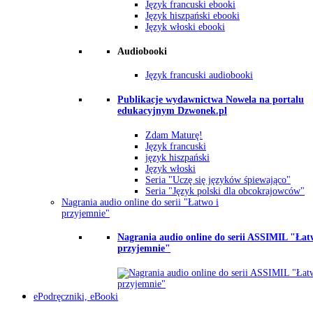
Język francuski ebooki
Język hiszpański ebooki
Język włoski ebooki
Audiobooki
Język francuski audiobooki
Publikacje wydawnictwa Nowela na portalu
edukacyjnym Dzwonek.pl
Zdam Maturę!
Język francuski
język hiszpański
Język włoski
Seria "Uczę się języków śpiewająco"
Seria "Język polski dla obcokrajowców"
Nagrania audio online do serii "Łatwo i
przyjemnie"
Nagrania audio online do serii ASSIMIL "Łat
przyjemnie"
ePodręczniki, eBooki