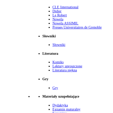
CLE International
Didier
Le Robert
Nowela
Nowela ASSIMIL
Presses Universitaires de Grenoble
Słowniki
Słowniki
Literatura
Komiks
Lektury uproszczone
Literatura piękna
Gry
Gry
Materiały uzupełniające
Dydaktyka
Egzamin maturalny