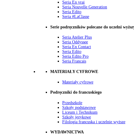
Seria En vrai
Seria Nouvelle Generation
Seria Edito
Seria #LaClasse
Serie podręczników polecane do uczelni wyższ
Seria Atelier Plus
Seria Oddyssee
Seria En Contact
Seria Edito
Seria Edito Pro
Seria Francais
MATERIAŁY CYFROWE
Materiały cyfrowe
Podręczniki do francuskiego
Przedszkole
Szkoły podstawowe
Liceum i Technikum
Szkoły językowe
Filologia francuska i uczelnie wyższe
WYDAWNICTWA