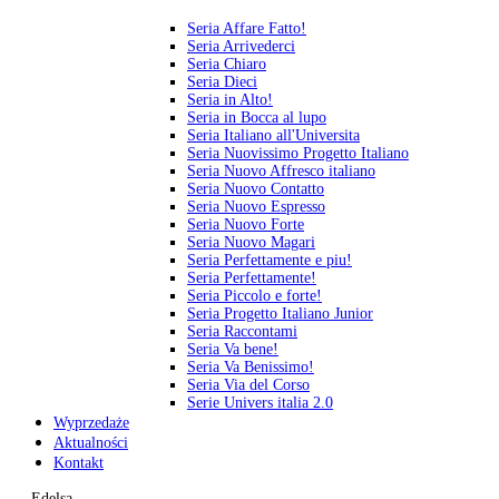
Seria Affare Fatto!
Seria Arrivederci
Seria Chiaro
Seria Dieci
Seria in Alto!
Seria in Bocca al lupo
Seria Italiano all'Universita
Seria Nuovissimo Progetto Italiano
Seria Nuovo Affresco italiano
Seria Nuovo Contatto
Seria Nuovo Espresso
Seria Nuovo Forte
Seria Nuovo Magari
Seria Perfettamente e piu!
Seria Perfettamente!
Seria Piccolo e forte!
Seria Progetto Italiano Junior
Seria Raccontami
Seria Va bene!
Seria Va Benissimo!
Seria Via del Corso
Serie Univers italia 2.0
Wyprzedaże
Aktualności
Kontakt
Edelsa