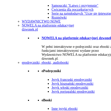
Samouczki "Łatwo i przyjemnie"
Ćwiczenia dla początkujących
Serie na najmłodszych "Uczę się śpiewają
Rozmówki
WYDAWNICTWO NOWE
NOWELA na platformie edukacyjnej
dzwonek.pl
NOWELA na platformie edukacyjnej dzwonek
W pełni interaktywne e-podręczniki oraz ebooki 
funkcjami interaktywnymi wydane przez
Wydawnictwo NOWELA na platformie edukacyj
dzwonek.pl.
epodręczniki, ebooki, audiobooki
ePodręczniki
Język francuski epodręczniki
Język hiszpański epodręczniki
Język włoski epodręczniki
Język portugalski epodręczniki
eBooki
Inne języki ebooki