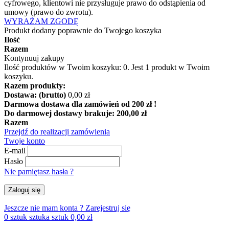
cyfrowego, klientowi nie przysługuje prawo do odstąpienia od
umowy (prawo do zwrotu).
WYRAŻAM ZGODĘ
Produkt dodany poprawnie do Twojego koszyka
Ilość
Razem
Kontynuuj zakupy
Ilość produktów w Twoim koszyku:
0
.
Jest 1 produkt w Twoim
koszyku.
Razem produkty:
Dostawa: (brutto)
0,00 zł
Darmowa dostawa dla zamówień od 200 zł !
Do darmowej dostawy brakuje:
200,00 zł
Razem
Przejdź do realizacji zamówienia
Twoje konto
E-mail
Hasło
Nie pamiętasz hasła ?
Zaloguj się
Jeszcze nie mam konta ?
Zarejestruj się
0
sztuk
sztuka
sztuk
0,00 zł