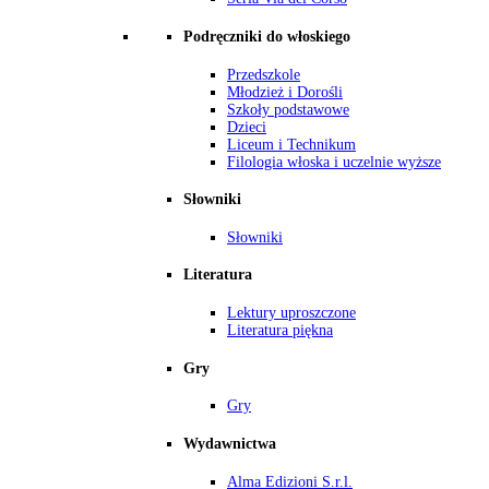
Podręczniki do włoskiego
Przedszkole
Młodzież i Dorośli
Szkoły podstawowe
Dzieci
Liceum i Technikum
Filologia włoska i uczelnie wyższe
Słowniki
Słowniki
Literatura
Lektury uproszczone
Literatura piękna
Gry
Gry
Wydawnictwa
Alma Edizioni S.r.l.