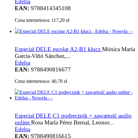
Edelsa
EAN:
9788414345108
Cena internetowa:
117,20 zł
Especial DELE escolar A2-B1 klucz
Mónica María
García-Viñó Sánchez,...
Edelsa
EAN:
9788490816677
Cena internetowa:
40,70 zł
Especial DELE C1 podręcznik + zawartość audio
online
Rosa María Pérez Bernal, Leonor...
Edelsa
EAN:
9788490816615