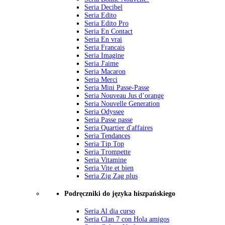
Seria Decibel
Seria Edito
Seria Edito Pro
Seria En Contact
Seria En vrai
Seria Francais
Seria Imagine
Seria J'aime
Seria Macaron
Seria Merci
Seria Mini Passe-Passe
Seria Nouveau Jus d’orange
Seria Nouvelle Generation
Seria Odyssee
Seria Passe passe
Seria Quartier d'affaires
Seria Tendances
Seria Tip Top
Seria Trompette
Seria Vitamine
Seria Vite et bien
Seria Zig Zag plus
Podręczniki do języka hiszpańskiego
Seria Al dia curso
Seria Clan 7 con Hola amigos