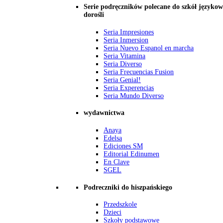
Serie podręczników polecane do szkół językow
dorośli
Seria Impresiones
Seria Inmersion
Seria Nuevo Espanol en marcha
Seria Vitamina
Seria Diverso
Seria Frecuencias Fusion
Seria Genial!
Seria Experencias
Seria Mundo Diverso
wydawnictwa
Anaya
Edelsa
Ediciones SM
Editorial Edinumen
En Clave
SGEL
Podreczniki do hiszpańskiego
Przedszkole
Dzieci
Szkoły podstawowe