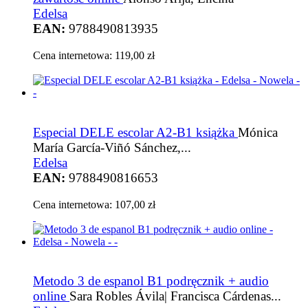
Edelsa
EAN:
9788490813935
Cena internetowa:
119,00 zł
Especial DELE escolar A2-B1 książka
Mónica
María García-Viñó Sánchez,...
Edelsa
EAN:
9788490816653
Cena internetowa:
107,00 zł
Metodo 3 de espanol B1 podręcznik + audio
online
Sara Robles Ávila| Francisca Cárdenas...