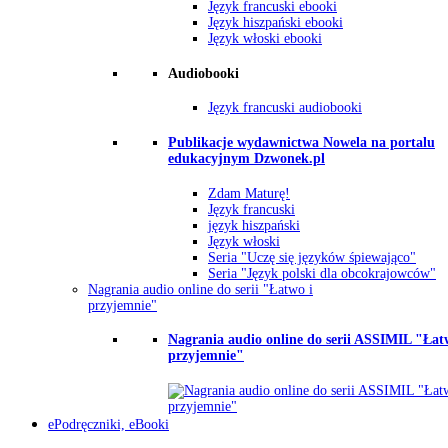
Język francuski ebooki
Język hiszpański ebooki
Język włoski ebooki
Audiobooki
Język francuski audiobooki
Publikacje wydawnictwa Nowela na portalu
edukacyjnym Dzwonek.pl
Zdam Maturę!
Język francuski
język hiszpański
Język włoski
Seria "Uczę się języków śpiewająco"
Seria "Język polski dla obcokrajowców"
Nagrania audio online do serii "Łatwo i
przyjemnie"
Nagrania audio online do serii ASSIMIL "Łat
przyjemnie"
ePodręczniki, eBooki