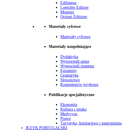
Edilingua
Loescher Editore
Monnier
Ornimi Editions
Materiały cyfrowe
Materiały cyfrowe
Materiały uzupełniające
Dydaktyka
Wypowiedź ustna
Wypowiedź pisemna
Egzaminy
Gramatyka
Słownictwo
Kompetencje językowe
Publikacje specjalistyczne
Ekonomia
Kultura i sztuka
Medycyna
Prawo
Turystyka, hotelarstwo i gastronomia
JĘZYK PORTUGALSKI