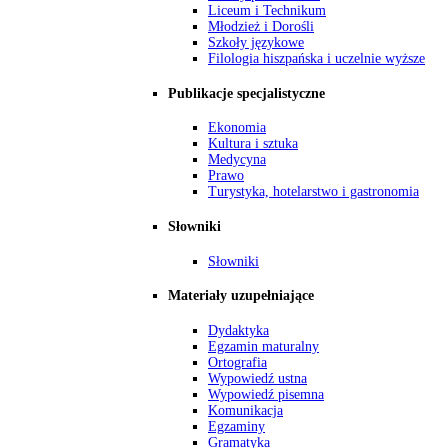
Liceum i Technikum
Młodzież i Dorośli
Szkoły językowe
Filologia hiszpańska i uczelnie wyższe
Publikacje specjalistyczne
Ekonomia
Kultura i sztuka
Medycyna
Prawo
Turystyka, hotelarstwo i gastronomia
Słowniki
Słowniki
Materiały uzupełniające
Dydaktyka
Egzamin maturalny
Ortografia
Wypowiedź ustna
Wypowiedź pisemna
Komunikacja
Egzaminy
Gramatyka