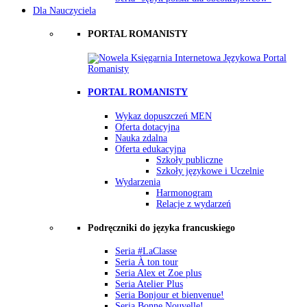
Dla Nauczyciela
PORTAL ROMANISTY
PORTAL ROMANISTY
Wykaz dopuszczeń MEN
Oferta dotacyjna
Nauka zdalna
Oferta edukacyjna
Szkoły publiczne
Szkoły językowe i Uczelnie
Wydarzenia
Harmonogram
Relacje z wydarzeń
Podręczniki do języka francuskiego
Seria #LaClasse
Seria À ton tour
Seria Alex et Zoe plus
Seria Atelier Plus
Seria Bonjour et bienvenue!
Seria Bonne Nouvelle!