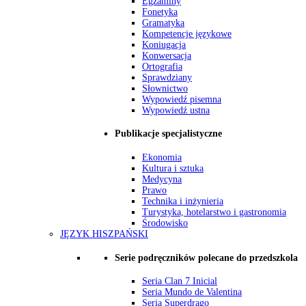
Egzaminy
Fonetyka
Gramatyka
Kompetencje językowe
Koniugacja
Konwersacja
Ortografia
Sprawdziany
Słownictwo
Wypowiedź pisemna
Wypowiedź ustna
Publikacje specjalistyczne
Ekonomia
Kultura i sztuka
Medycyna
Prawo
Technika i inżynieria
Turystyka, hotelarstwo i gastronomia
Środowisko
JĘZYK HISZPAŃSKI
Serie podręczników polecane do przedszkola
Seria Clan 7 Inicial
Seria Mundo de Valentina
Seria Superdrago