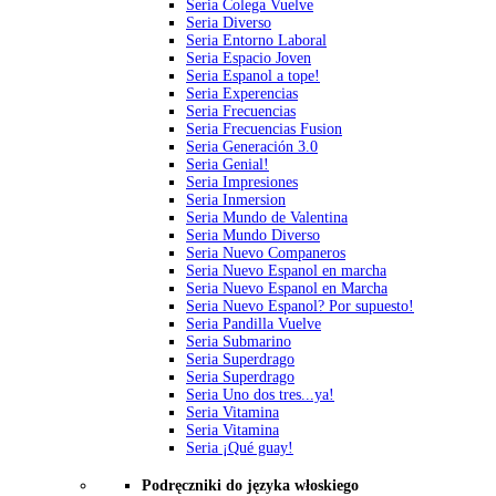
Seria Colega Vuelve
Seria Diverso
Seria Entorno Laboral
Seria Espacio Joven
Seria Espanol a tope!
Seria Experencias
Seria Frecuencias
Seria Frecuencias Fusion
Seria Generación 3.0
Seria Genial!
Seria Impresiones
Seria Inmersion
Seria Mundo de Valentina
Seria Mundo Diverso
Seria Nuevo Companeros
Seria Nuevo Espanol en marcha
Seria Nuevo Espanol en Marcha
Seria Nuevo Espanol? Por supuesto!
Seria Pandilla Vuelve
Seria Submarino
Seria Superdrago
Seria Superdrago
Seria Uno dos tres...ya!
Seria Vitamina
Seria Vitamina
Seria ¡Qué guay!
Podręczniki do języka włoskiego