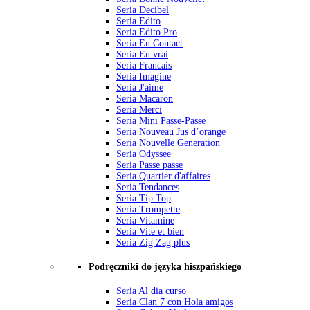
Seria Decibel
Seria Edito
Seria Edito Pro
Seria En Contact
Seria En vrai
Seria Francais
Seria Imagine
Seria J'aime
Seria Macaron
Seria Merci
Seria Mini Passe-Passe
Seria Nouveau Jus d’orange
Seria Nouvelle Generation
Seria Odyssee
Seria Passe passe
Seria Quartier d'affaires
Seria Tendances
Seria Tip Top
Seria Trompette
Seria Vitamine
Seria Vite et bien
Seria Zig Zag plus
Podręczniki do języka hiszpańskiego
Seria Al dia curso
Seria Clan 7 con Hola amigos