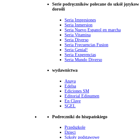
Serie podręczników polecane do szkół językow
dorośli
Seria Impresiones
Seria Inmersion
Seria Nuevo Espanol en marcha
Seria Vitamina
Seria Diverso
Seria Frecuencias Fusion
Seria Genial!
Seria Experencias
Seria Mundo Diverso
wydawnictwa
Anaya
Edelsa
Ediciones SM
Editorial Edinumen
En Clave
SGEL
Podreczniki do hiszpańskiego
Przedszkole
Dzieci
Szkoły podstawowe