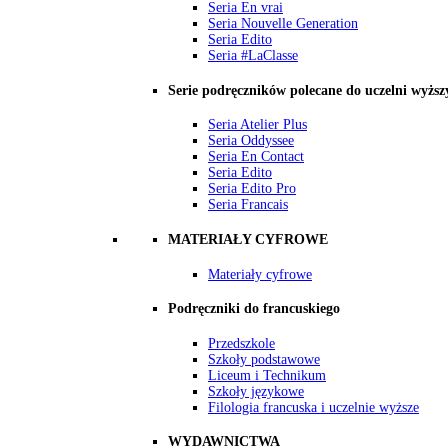
Seria En vrai
Seria Nouvelle Generation
Seria Edito
Seria #LaClasse
Serie podręczników polecane do uczelni wyższ
Seria Atelier Plus
Seria Oddyssee
Seria En Contact
Seria Edito
Seria Edito Pro
Seria Francais
MATERIAŁY CYFROWE
Materiały cyfrowe
Podręczniki do francuskiego
Przedszkole
Szkoły podstawowe
Liceum i Technikum
Szkoły językowe
Filologia francuska i uczelnie wyższe
WYDAWNICTWA