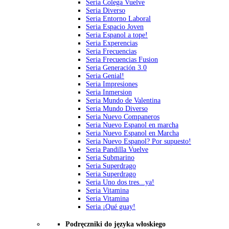
Seria Colega Vuelve
Seria Diverso
Seria Entorno Laboral
Seria Espacio Joven
Seria Espanol a tope!
Seria Experencias
Seria Frecuencias
Seria Frecuencias Fusion
Seria Generación 3.0
Seria Genial!
Seria Impresiones
Seria Inmersion
Seria Mundo de Valentina
Seria Mundo Diverso
Seria Nuevo Companeros
Seria Nuevo Espanol en marcha
Seria Nuevo Espanol en Marcha
Seria Nuevo Espanol? Por supuesto!
Seria Pandilla Vuelve
Seria Submarino
Seria Superdrago
Seria Superdrago
Seria Uno dos tres...ya!
Seria Vitamina
Seria Vitamina
Seria ¡Qué guay!
Podręczniki do języka włoskiego