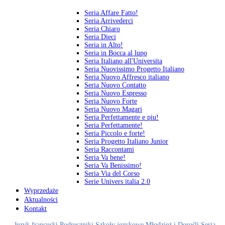
Seria Affare Fatto!
Seria Arrivederci
Seria Chiaro
Seria Dieci
Seria in Alto!
Seria in Bocca al lupo
Seria Italiano all'Universita
Seria Nuovissimo Progetto Italiano
Seria Nuovo Affresco italiano
Seria Nuovo Contatto
Seria Nuovo Espresso
Seria Nuovo Forte
Seria Nuovo Magari
Seria Perfettamente e piu!
Seria Perfettamente!
Seria Piccolo e forte!
Seria Progetto Italiano Junior
Seria Raccontami
Seria Va bene!
Seria Va Benissimo!
Seria Via del Corso
Serie Univers italia 2.0
Wyprzedaże
Aktualności
Kontakt
Język francuski
Podręczniki
Szkoły językowe
Młodzież i Dorośli
Seria