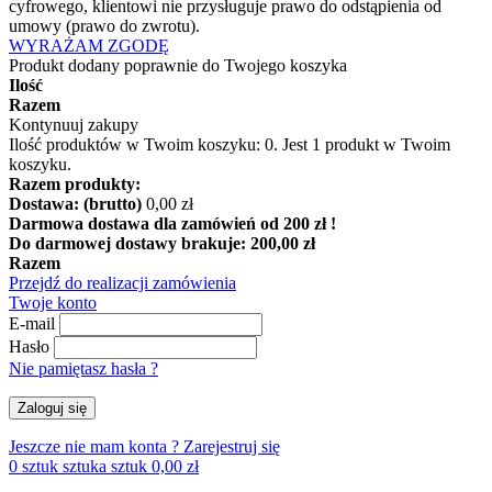
cyfrowego, klientowi nie przysługuje prawo do odstąpienia od
umowy (prawo do zwrotu).
WYRAŻAM ZGODĘ
Produkt dodany poprawnie do Twojego koszyka
Ilość
Razem
Kontynuuj zakupy
Ilość produktów w Twoim koszyku:
0
.
Jest 1 produkt w Twoim
koszyku.
Razem produkty:
Dostawa: (brutto)
0,00 zł
Darmowa dostawa dla zamówień od 200 zł !
Do darmowej dostawy brakuje:
200,00 zł
Razem
Przejdź do realizacji zamówienia
Twoje konto
E-mail
Hasło
Nie pamiętasz hasła ?
Zaloguj się
Jeszcze nie mam konta ?
Zarejestruj się
0
sztuk
sztuka
sztuk
0,00 zł