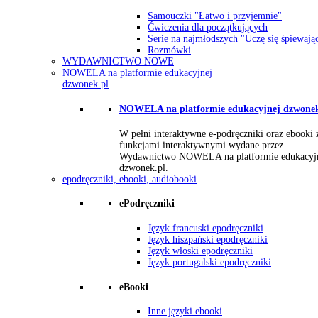
Samouczki "Łatwo i przyjemnie"
Ćwiczenia dla początkujących
Serie na najmłodszych "Uczę się śpiewają
Rozmówki
WYDAWNICTWO NOWE
NOWELA na platformie edukacyjnej
dzwonek.pl
NOWELA na platformie edukacyjnej dzwonek
W pełni interaktywne e-podręczniki oraz ebooki 
funkcjami interaktywnymi wydane przez
Wydawnictwo NOWELA na platformie edukacyj
dzwonek.pl.
epodręczniki, ebooki, audiobooki
ePodręczniki
Język francuski epodręczniki
Język hiszpański epodręczniki
Język włoski epodręczniki
Język portugalski epodręczniki
eBooki
Inne języki ebooki