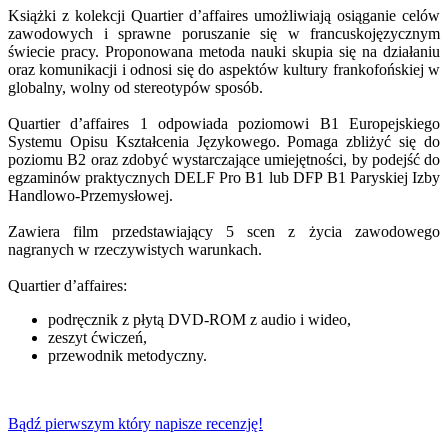
Książki z kolekcji Quartier d’affaires umożliwiają osiąganie celów
zawodowych i sprawne poruszanie się w francuskojęzycznym
świecie pracy.
Proponowana metoda nauki skupia się na działaniu
oraz komunikacji i odnosi się do aspektów kultury frankofońskiej w
globalny, wolny od stereotypów sposób.
Quartier d’affaires 1 odpowiada poziomowi B1 Europejskiego
Systemu Opisu Kształcenia Językowego. Pomaga zbliżyć się do
poziomu B2 oraz zdobyć wystarczające umiejętności, by podejść do
egzaminów praktycznych DELF Pro B1 lub DFP B1 Paryskiej Izby
Handlowo-Przemysłowej.
Zawiera film przedstawiający 5 scen z życia zawodowego
nagranych w rzeczywistych warunkach.
Quartier d’affaires:
podręcznik z płytą DVD-ROM z audio i wideo,
zeszyt ćwiczeń,
przewodnik metodyczny.
Bądź pierwszym który napisze recenzję!