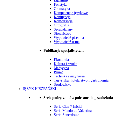
Egzaminy
Fonetyka
Gramatyka
Kompetencje językowe
Koniugacja
Konwersacja
Ortografia
Sprawdziany
Słownictwo
Wypowiedź pisemna
Wypowiedź ustna
Publikacje specjalistyczne
Ekonomia
Kultura i sztuka
Medycyna
Prawo
Technika i inżynieria
Turystyka, hotelarstwo i gastronomia
Środowisko
JĘZYK HISZPAŃSKI
Serie podręczników polecane do przedszkola
Seria Clan 7 Inicial
Seria Mundo de Valentina
Seria Superdrago