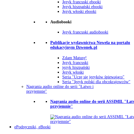
Język francuski ebooki
Język hiszpański ebooki
Język włoski ebooki
Audiobooki
Język francuski audiobooki
Publikacje wydawnictwa Nowela na portalu
edukacyjnym Dzwonek.pl
Zdam Maturę!
Język francuski
język hiszpański
Język włoski
Seria "Uczę się języków śpiewająco"
Seria "Język polski dla obcokrajowców"
Nagrania audio online do serii "Łatwo i
przyjemnie"
Nagrania audio online do serii ASSIMIL "Łat
przyjemnie"
ePodręczniki, eBooki