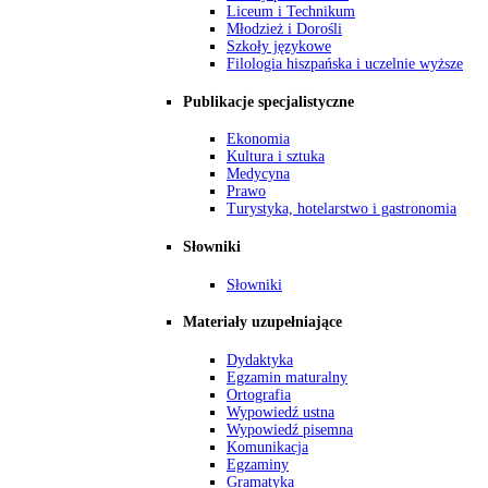
Liceum i Technikum
Młodzież i Dorośli
Szkoły językowe
Filologia hiszpańska i uczelnie wyższe
Publikacje specjalistyczne
Ekonomia
Kultura i sztuka
Medycyna
Prawo
Turystyka, hotelarstwo i gastronomia
Słowniki
Słowniki
Materiały uzupełniające
Dydaktyka
Egzamin maturalny
Ortografia
Wypowiedź ustna
Wypowiedź pisemna
Komunikacja
Egzaminy
Gramatyka