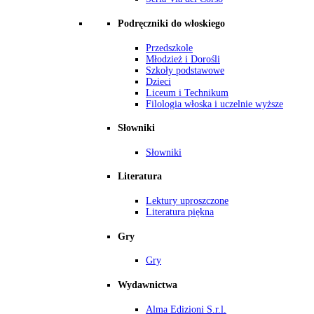
Podręczniki do włoskiego
Przedszkole
Młodzież i Dorośli
Szkoły podstawowe
Dzieci
Liceum i Technikum
Filologia włoska i uczelnie wyższe
Słowniki
Słowniki
Literatura
Lektury uproszczone
Literatura piękna
Gry
Gry
Wydawnictwa
Alma Edizioni S.r.l.