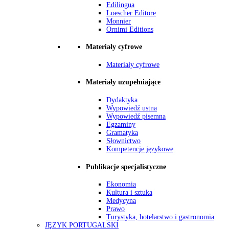
Edilingua
Loescher Editore
Monnier
Ornimi Editions
Materiały cyfrowe
Materiały cyfrowe
Materiały uzupełniające
Dydaktyka
Wypowiedź ustna
Wypowiedź pisemna
Egzaminy
Gramatyka
Słownictwo
Kompetencje językowe
Publikacje specjalistyczne
Ekonomia
Kultura i sztuka
Medycyna
Prawo
Turystyka, hotelarstwo i gastronomia
JĘZYK PORTUGALSKI