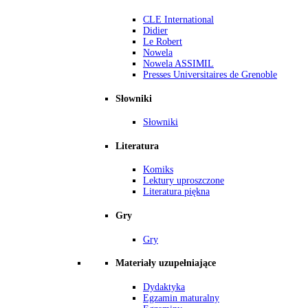
CLE International
Didier
Le Robert
Nowela
Nowela ASSIMIL
Presses Universitaires de Grenoble
Słowniki
Słowniki
Literatura
Komiks
Lektury uproszczone
Literatura piękna
Gry
Gry
Materiały uzupełniające
Dydaktyka
Egzamin maturalny