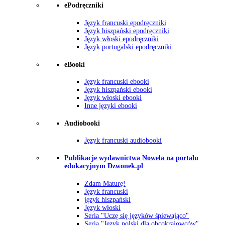
ePodręczniki
Język francuski epodręczniki
Język hiszpański epodręczniki
Język włoski epodręczniki
Język portugalski epodręczniki
eBooki
Język francuski ebooki
Język hiszpański ebooki
Język włoski ebooki
Inne języki ebooki
Audiobooki
Język francuski audiobooki
Publikacje wydawnictwa Nowela na portalu
edukacyjnym Dzwonek.pl
Zdam Maturę!
Język francuski
język hiszpański
Język włoski
Seria "Uczę się języków śpiewająco"
Seria "Język polski dla obcokrajowców"