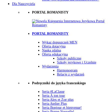
Dla Nauczyciela
PORTAL ROMANISTY
PORTAL ROMANISTY
Wykaz dopuszczeń MEN
Oferta dotacyjna
Nauka zdalna
Oferta edukacyjna
Szkoły publiczne
Szkoły językowe i Uczelnie
Wydarzenia
Harmonogram
Relacje z wydarzeń
Podręczniki do języka francuskiego
Seria #LaClasse
Seria À ton tour
Seria Alex et Zoe plus
Seria Atelier Plus
Seria Bonjour et bienvenue!
Seria Bonne Nouvelle!