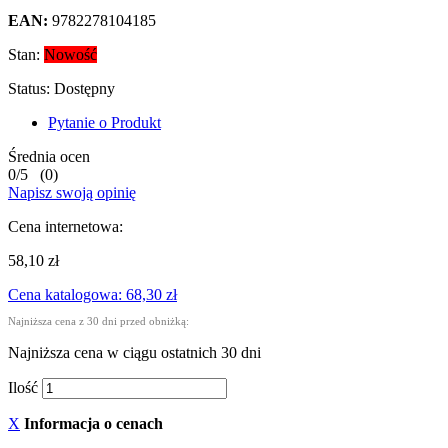
EAN:
9782278104185
Stan:
Nowość
Status:
Dostępny
Pytanie o Produkt
Średnia ocen
0
/
5
(
0
)
Napisz swoją opinię
Cena internetowa:
58,10 zł
Cena katalogowa: 68,30 zł
Najniższa cena z 30 dni przed obniżką:
Najniższa cena w ciągu ostatnich 30 dni
Ilość
X
Informacja o cenach