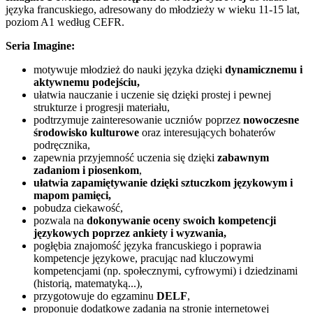
języka francuskiego, adresowany do młodzieży w wieku 11-15 lat,
poziom A1 według CEFR.
Seria Imagine:
motywuje młodzież do nauki języka dzięki
dynamicznemu i
aktywnemu podejściu,
ułatwia nauczanie i uczenie się dzięki prostej i pewnej
strukturze i progresji materiału,
podtrzymuje zainteresowanie uczniów poprzez
nowoczesne
środowisko kulturowe
oraz interesujących bohaterów
podręcznika,
zapewnia przyjemność uczenia się dzięki
zabawnym
zadaniom
i piosenkom
,
ułatwia zapamiętywanie dzięki sztuczkom językowym i
mapom pamięci,
pobudza ciekawość,
pozwala na
dokonywanie oceny swoich kompetencji
językowych poprzez ankiety i wyzwania,
pogłębia znajomość języka francuskiego i poprawia
kompetencje językowe, pracując nad kluczowymi
kompetencjami (np. społecznymi, cyfrowymi) i dziedzinami
(historią, matematyką...),
przygotowuje do egzaminu
DELF
,
proponuje dodatkowe zadania na stronie internetowej