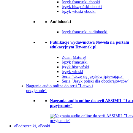
Język francuski ebooki
Język hiszpański ebooki
Język włoski ebooki
Audiobooki
Język francuski audiobooki
Publikacje wydawnictwa Nowela na portalu
edukacyjnym Dzwonek.pl
Zdam Maturę!
Język francuski
język hiszpański
Język włoski
Seria "Uczę się języków śpiewająco"
Seria "Język polski dla obcokrajowców"
Nagrania audio online do serii "Łatwo i
przyjemnie"
Nagrania audio online do serii ASSIMIL "Łat
przyjemnie"
ePodręczniki, eBooki