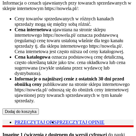
Informacja o cenach ujawnianych przy towarach sprzedawanych w
sklepie internetowym https://nowela.pl/:
Ceny towarów sprzedawanych w różnych kanałach
sprzedaży mogą się między sobą różnić.
Cena internetowa
ujawniana na stronie sklepu
internetowego https://nowela.pl/ oznacza podstawową
(regularną) cenę towaru ustaloną właśnie dla tego kanału
sprzedaży tj. dla sklepu internetowego https://nowela.pl/.
Cena internetowa jest często niższa od ceny katalogowej.
Cena katalogowa
oznacza podstawową cenę detaliczną,
często określaną także jako tzw. cena okładkowa lub cena
sugerowana (zwykle ustalana przez wydawcę lub
dystrybutora).
Informacje o najniższej cenie z ostatnich 30 dni przed
obniżką ceny
publikowane na stronie sklepu internetowego
https://nowela.pl/ odnoszą się do obniżek ceny internetowej
ujawnionej przy towarach sprzedawanych w tym kanale
sprzedaży.
Dodaj do koszyka
PRZECZYTAJ OPIS
PRZECZYTAJ OPINIE
Imagine 1 ćwiczenia z dostępem do wersji cyfrowej
do nauki