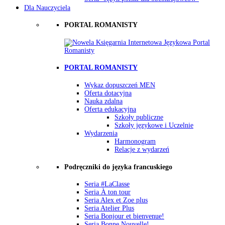
Dla Nauczyciela
PORTAL ROMANISTY
PORTAL ROMANISTY
Wykaz dopuszczeń MEN
Oferta dotacyjna
Nauka zdalna
Oferta edukacyjna
Szkoły publiczne
Szkoły językowe i Uczelnie
Wydarzenia
Harmonogram
Relacje z wydarzeń
Podręczniki do języka francuskiego
Seria #LaClasse
Seria À ton tour
Seria Alex et Zoe plus
Seria Atelier Plus
Seria Bonjour et bienvenue!
Seria Bonne Nouvelle!