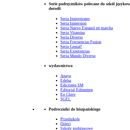
Serie podręczników polecane do szkół językow
dorośli
Seria Impresiones
Seria Inmersion
Seria Nuevo Espanol en marcha
Seria Vitamina
Seria Diverso
Seria Frecuencias Fusion
Seria Genial!
Seria Experencias
Seria Mundo Diverso
wydawnictwa
Anaya
Edelsa
Ediciones SM
Editorial Edinumen
En Clave
SGEL
Podreczniki do hiszpańskiego
Przedszkole
Dzieci
Szkoły podstawowe