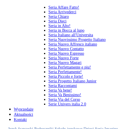
Seria Affare Fatto!
Seria Arrivederci
Seria Chiaro
Seria Dieci
Seria in Alto!
Seria in Bocca al lupo
Seria Italiano all'Universita
Seria Nuovissimo Progetto Italiano
Seria Nuovo Affresco italiano
Seria Nuovo Contatto
Seria Nuovo Espresso
Seria Nuovo Forte
Seria Nuovo Magari
Seria Perfettamente e piu!
Seria Perfettamente!
Seria Piccolo e forte!
Seria Progetto Italiano Junior
Seria Raccontami
Seria Va bene!
Seria Va Benissimo!
Seria Via del Corso
Serie Univers italia 2.0
Wyprzedaże
Aktualności
Kontakt
Język francuski
Podręczniki
Szkoły językowe
Dzieci
Seria Imagine