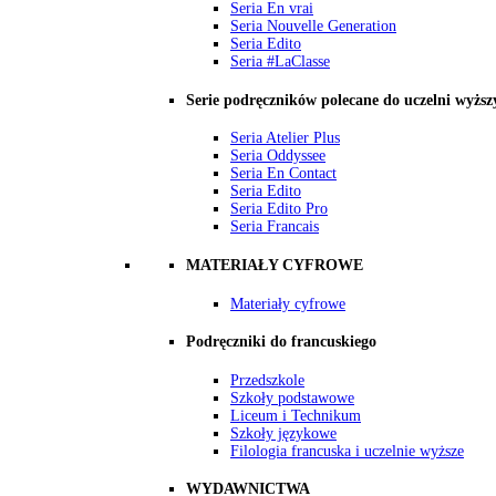
Seria En vrai
Seria Nouvelle Generation
Seria Edito
Seria #LaClasse
Serie podręczników polecane do uczelni wyższ
Seria Atelier Plus
Seria Oddyssee
Seria En Contact
Seria Edito
Seria Edito Pro
Seria Francais
MATERIAŁY CYFROWE
Materiały cyfrowe
Podręczniki do francuskiego
Przedszkole
Szkoły podstawowe
Liceum i Technikum
Szkoły językowe
Filologia francuska i uczelnie wyższe
WYDAWNICTWA