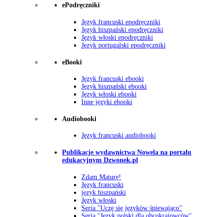
ePodręczniki
Język francuski epodręczniki
Język hiszpański epodręczniki
Język włoski epodręczniki
Język portugalski epodręczniki
eBooki
Język francuski ebooki
Język hiszpański ebooki
Język włoski ebooki
Inne języki ebooki
Audiobooki
Język francuski audiobooki
Publikacje wydawnictwa Nowela na portalu
edukacyjnym Dzwonek.pl
Zdam Maturę!
Język francuski
język hiszpański
Język włoski
Seria "Uczę się języków śpiewająco"
Seria "Język polski dla obcokrajowców"