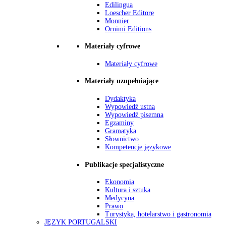
Edilingua
Loescher Editore
Monnier
Ornimi Editions
Materiały cyfrowe
Materiały cyfrowe
Materiały uzupełniające
Dydaktyka
Wypowiedź ustna
Wypowiedź pisemna
Egzaminy
Gramatyka
Słownictwo
Kompetencje językowe
Publikacje specjalistyczne
Ekonomia
Kultura i sztuka
Medycyna
Prawo
Turystyka, hotelarstwo i gastronomia
JĘZYK PORTUGALSKI