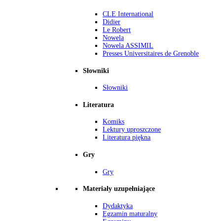
CLE International
Didier
Le Robert
Nowela
Nowela ASSIMIL
Presses Universitaires de Grenoble
Słowniki
Słowniki
Literatura
Komiks
Lektury uproszczone
Literatura piękna
Gry
Gry
Materiały uzupełniające
Dydaktyka
Egzamin maturalny