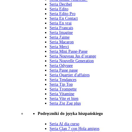
Seria Decibel
Seria Edito
Seria Edito Pro
Seria En Contact
Seria En vrai
Seria Francais
Seria Imagine
Seria J'aime
Seria Macaron
Seria Merci
Seria Mini Passe-Passe
Seria Nouveau Jus d’orange
Seria Nouvelle Generation
Seria Odyssee
Seria Passe passe
Seria Quartier d'affaires
Seria Tendances
Seria Tip Top
Seria Trompette
Seria Vitamine
Seria Vite et bien
Seria Zig Zag plus
Podręczniki do języka hiszpańskiego
Seria Al dia curso
Seria Clan 7 con Hola amigos