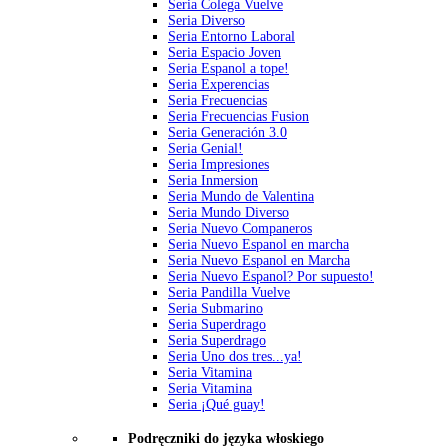
Seria Colega Vuelve
Seria Diverso
Seria Entorno Laboral
Seria Espacio Joven
Seria Espanol a tope!
Seria Experencias
Seria Frecuencias
Seria Frecuencias Fusion
Seria Generación 3.0
Seria Genial!
Seria Impresiones
Seria Inmersion
Seria Mundo de Valentina
Seria Mundo Diverso
Seria Nuevo Companeros
Seria Nuevo Espanol en marcha
Seria Nuevo Espanol en Marcha
Seria Nuevo Espanol? Por supuesto!
Seria Pandilla Vuelve
Seria Submarino
Seria Superdrago
Seria Superdrago
Seria Uno dos tres...ya!
Seria Vitamina
Seria Vitamina
Seria ¡Qué guay!
Podręczniki do języka włoskiego