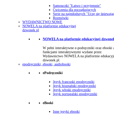
Samouczki "Łatwo i przyjemnie"
Ćwiczenia dla początkujących
Serie na najmłodszych "Uczę się śpiewają
Rozmówki
WYDAWNICTWO NOWE
NOWELA na platformie edukacyjnej
dzwonek.pl
NOWELA na platformie edukacyjnej dzwonek
W pełni interaktywne e-podręczniki oraz ebooki 
funkcjami interaktywnymi wydane przez
Wydawnictwo NOWELA na platformie edukacyj
dzwonek.pl.
epodręczniki, ebooki, audiobooki
ePodręczniki
Język francuski epodręczniki
Język hiszpański epodręczniki
Język włoski epodręczniki
Język portugalski epodręczniki
eBooki
Inne języki ebooki