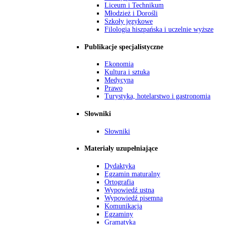
Liceum i Technikum
Młodzież i Dorośli
Szkoły językowe
Filologia hiszpańska i uczelnie wyższe
Publikacje specjalistyczne
Ekonomia
Kultura i sztuka
Medycyna
Prawo
Turystyka, hotelarstwo i gastronomia
Słowniki
Słowniki
Materiały uzupełniające
Dydaktyka
Egzamin maturalny
Ortografia
Wypowiedź ustna
Wypowiedź pisemna
Komunikacja
Egzaminy
Gramatyka