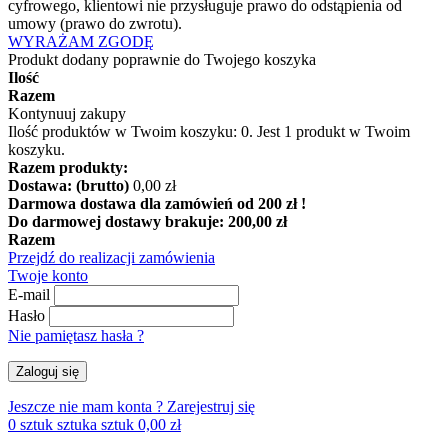
cyfrowego, klientowi nie przysługuje prawo do odstąpienia od
umowy (prawo do zwrotu).
WYRAŻAM ZGODĘ
Produkt dodany poprawnie do Twojego koszyka
Ilość
Razem
Kontynuuj zakupy
Ilość produktów w Twoim koszyku:
0
.
Jest 1 produkt w Twoim
koszyku.
Razem produkty:
Dostawa: (brutto)
0,00 zł
Darmowa dostawa dla zamówień od 200 zł !
Do darmowej dostawy brakuje:
200,00 zł
Razem
Przejdź do realizacji zamówienia
Twoje konto
E-mail
Hasło
Nie pamiętasz hasła ?
Zaloguj się
Jeszcze nie mam konta ?
Zarejestruj się
0
sztuk
sztuka
sztuk
0,00 zł