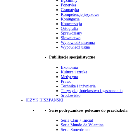
Egzaminy
Fonetyka
Gramatyka
Kompetencje językowe
Koniugacja
Konwersacja
Ortografia
Sprawdziany
Słownictwo
Wypowiedź pisemna
Wypowiedź ustna
Publikacje specjalistyczne
Ekonomia
Kultura i sztuka
Medycyna
Prawo
Technika i inżynieria
Turystyka, hotelarstwo i gastronomia
Środowisko
JĘZYK HISZPAŃSKI
Serie podręczników polecane do przedszkola
Seria Clan 7 Inicial
Seria Mundo de Valentina
Seria Superdrago