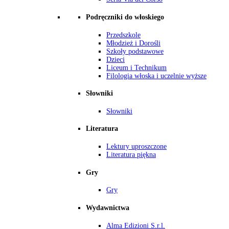
Podręczniki do włoskiego
Przedszkole
Młodzież i Dorośli
Szkoły podstawowe
Dzieci
Liceum i Technikum
Filologia włoska i uczelnie wyższe
Słowniki
Słowniki
Literatura
Lektury uproszczone
Literatura piękna
Gry
Gry
Wydawnictwa
Alma Edizioni S.r.l.