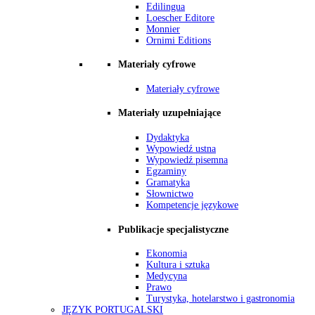
Edilingua
Loescher Editore
Monnier
Ornimi Editions
Materiały cyfrowe
Materiały cyfrowe
Materiały uzupełniające
Dydaktyka
Wypowiedź ustna
Wypowiedź pisemna
Egzaminy
Gramatyka
Słownictwo
Kompetencje językowe
Publikacje specjalistyczne
Ekonomia
Kultura i sztuka
Medycyna
Prawo
Turystyka, hotelarstwo i gastronomia
JĘZYK PORTUGALSKI