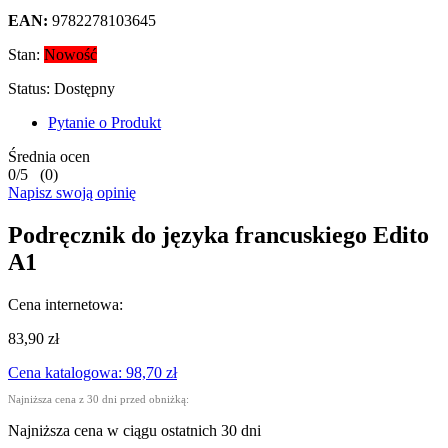
EAN:
9782278103645
Stan:
Nowość
Status:
Dostępny
Pytanie o Produkt
Średnia ocen
0
/
5
(
0
)
Napisz swoją opinię
Podręcznik do języka francuskiego Edito
A1
Cena internetowa:
83,90 zł
Cena katalogowa: 98,70 zł
Najniższa cena z 30 dni przed obniżką:
Najniższa cena w ciągu ostatnich 30 dni