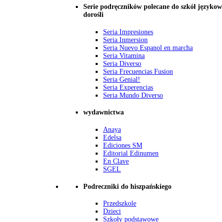
Serie podręczników polecane do szkół językow
dorośli
Seria Impresiones
Seria Inmersion
Seria Nuevo Espanol en marcha
Seria Vitamina
Seria Diverso
Seria Frecuencias Fusion
Seria Genial!
Seria Experencias
Seria Mundo Diverso
wydawnictwa
Anaya
Edelsa
Ediciones SM
Editorial Edinumen
En Clave
SGEL
Podreczniki do hiszpańskiego
Przedszkole
Dzieci
Szkoły podstawowe