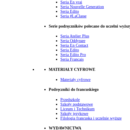
Seria En vrai
Seria Nouvelle Generation
Seria Edito
Seria #LaClasse
Serie podręczników polecane do uczelni wyższ
Seria Atelier Plus
Seria Oddyssee
Seria En Contact
Seria Edito
Seria Edito Pro
Seria Francais
MATERIAŁY CYFROWE
Materiały cyfrowe
Podręczniki do francuskiego
Przedszkole
Szkoły podstawowe
Liceum i Technikum
Szkoły językowe
Filologia francuska i uczelnie wyższe
WYDAWNICTWA