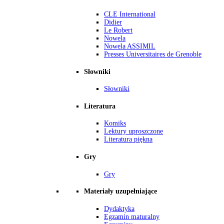
CLE International
Didier
Le Robert
Nowela
Nowela ASSIMIL
Presses Universitaires de Grenoble
Słowniki
Słowniki
Literatura
Komiks
Lektury uproszczone
Literatura piękna
Gry
Gry
Materiały uzupełniające
Dydaktyka
Egzamin maturalny