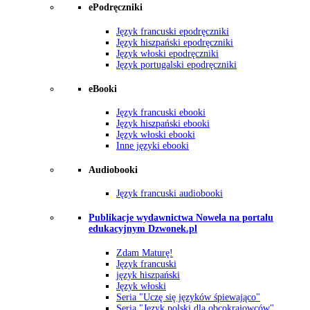
ePodręczniki
Język francuski epodręczniki
Język hiszpański epodręczniki
Język włoski epodręczniki
Język portugalski epodręczniki
eBooki
Język francuski ebooki
Język hiszpański ebooki
Język włoski ebooki
Inne języki ebooki
Audiobooki
Język francuski audiobooki
Publikacje wydawnictwa Nowela na portalu
edukacyjnym Dzwonek.pl
Zdam Maturę!
Język francuski
język hiszpański
Język włoski
Seria "Uczę się języków śpiewająco"
Seria "Język polski dla obcokrajowców"