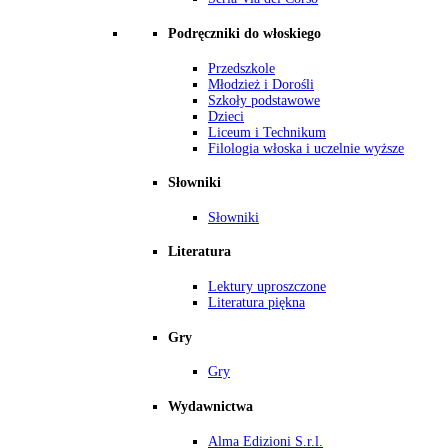
Podręczniki do włoskiego
Przedszkole
Młodzież i Dorośli
Szkoły podstawowe
Dzieci
Liceum i Technikum
Filologia włoska i uczelnie wyższe
Słowniki
Słowniki
Literatura
Lektury uproszczone
Literatura piękna
Gry
Gry
Wydawnictwa
Alma Edizioni S.r.l.