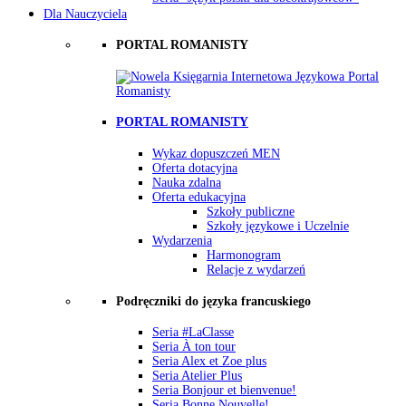
Dla Nauczyciela
PORTAL ROMANISTY
PORTAL ROMANISTY
Wykaz dopuszczeń MEN
Oferta dotacyjna
Nauka zdalna
Oferta edukacyjna
Szkoły publiczne
Szkoły językowe i Uczelnie
Wydarzenia
Harmonogram
Relacje z wydarzeń
Podręczniki do języka francuskiego
Seria #LaClasse
Seria À ton tour
Seria Alex et Zoe plus
Seria Atelier Plus
Seria Bonjour et bienvenue!
Seria Bonne Nouvelle!