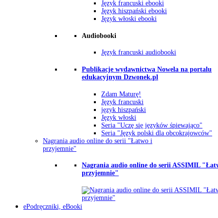
Język francuski ebooki
Język hiszpański ebooki
Język włoski ebooki
Audiobooki
Język francuski audiobooki
Publikacje wydawnictwa Nowela na portalu
edukacyjnym Dzwonek.pl
Zdam Maturę!
Język francuski
język hiszpański
Język włoski
Seria "Uczę się języków śpiewająco"
Seria "Język polski dla obcokrajowców"
Nagrania audio online do serii "Łatwo i
przyjemnie"
Nagrania audio online do serii ASSIMIL "Łat
przyjemnie"
ePodręczniki, eBooki