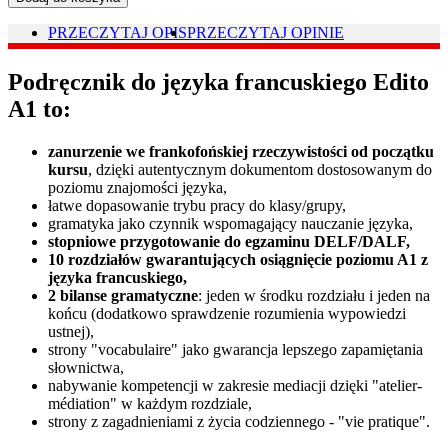
PRZECZYTAJ OPIS
PRZECZYTAJ OPINIE
Podręcznik do języka francuskiego Edito
A1 to:
zanurzenie we frankofońskiej rzeczywistości od początku
kursu
, dzięki autentycznym dokumentom dostosowanym do
poziomu znajomości języka,
łatwe dopasowanie trybu pracy do klasy/grupy,
gramatyka jako czynnik wspomagający nauczanie języka,
stopniowe przygotowanie do egzaminu DELF/DALF,
10 rozdziałów gwarantujących osiągnięcie poziomu A1 z
języka francuskiego,
2 bilanse gramatyczne
: jeden w środku rozdziału i jeden na
końcu (dodatkowo sprawdzenie rozumienia wypowiedzi
ustnej),
strony "vocabulaire" jako gwarancja lepszego zapamiętania
słownictwa,
nabywanie kompetencji w zakresie mediacji dzięki "atelier-
médiation" w każdym rozdziale,
strony z zagadnieniami z życia codziennego - "vie pratique".