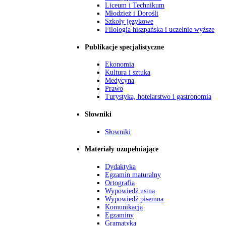
Liceum i Technikum
Młodzież i Dorośli
Szkoły językowe
Filologia hiszpańska i uczelnie wyższe
Publikacje specjalistyczne
Ekonomia
Kultura i sztuka
Medycyna
Prawo
Turystyka, hotelarstwo i gastronomia
Słowniki
Słowniki
Materiały uzupełniające
Dydaktyka
Egzamin maturalny
Ortografia
Wypowiedź ustna
Wypowiedź pisemna
Komunikacja
Egzaminy
Gramatyka