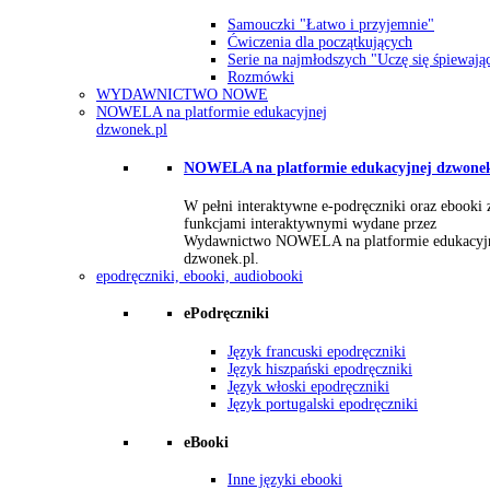
Samouczki "Łatwo i przyjemnie"
Ćwiczenia dla początkujących
Serie na najmłodszych "Uczę się śpiewają
Rozmówki
WYDAWNICTWO NOWE
NOWELA na platformie edukacyjnej
dzwonek.pl
NOWELA na platformie edukacyjnej dzwonek
W pełni interaktywne e-podręczniki oraz ebooki 
funkcjami interaktywnymi wydane przez
Wydawnictwo NOWELA na platformie edukacyj
dzwonek.pl.
epodręczniki, ebooki, audiobooki
ePodręczniki
Język francuski epodręczniki
Język hiszpański epodręczniki
Język włoski epodręczniki
Język portugalski epodręczniki
eBooki
Inne języki ebooki