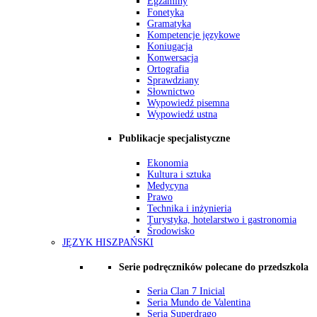
Egzaminy
Fonetyka
Gramatyka
Kompetencje językowe
Koniugacja
Konwersacja
Ortografia
Sprawdziany
Słownictwo
Wypowiedź pisemna
Wypowiedź ustna
Publikacje specjalistyczne
Ekonomia
Kultura i sztuka
Medycyna
Prawo
Technika i inżynieria
Turystyka, hotelarstwo i gastronomia
Środowisko
JĘZYK HISZPAŃSKI
Serie podręczników polecane do przedszkola
Seria Clan 7 Inicial
Seria Mundo de Valentina
Seria Superdrago