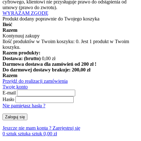
cyfrowego, klientowi nie przysługuje prawo do odstąpienia od
umowy (prawo do zwrotu).
WYRAŻAM ZGODĘ
Produkt dodany poprawnie do Twojego koszyka
Ilość
Razem
Kontynuuj zakupy
Ilość produktów w Twoim koszyku:
0
.
Jest 1 produkt w Twoim
koszyku.
Razem produkty:
Dostawa: (brutto)
0,00 zł
Darmowa dostawa dla zamówień od 200 zł !
Do darmowej dostawy brakuje:
200,00 zł
Razem
Przejdź do realizacji zamówienia
Twoje konto
E-mail
Hasło
Nie pamiętasz hasła ?
Zaloguj się
Jeszcze nie mam konta ?
Zarejestruj się
0
sztuk
sztuka
sztuk
0,00 zł