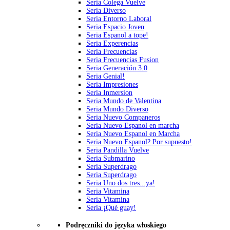
Seria Colega Vuelve
Seria Diverso
Seria Entorno Laboral
Seria Espacio Joven
Seria Espanol a tope!
Seria Experencias
Seria Frecuencias
Seria Frecuencias Fusion
Seria Generación 3.0
Seria Genial!
Seria Impresiones
Seria Inmersion
Seria Mundo de Valentina
Seria Mundo Diverso
Seria Nuevo Companeros
Seria Nuevo Espanol en marcha
Seria Nuevo Espanol en Marcha
Seria Nuevo Espanol? Por supuesto!
Seria Pandilla Vuelve
Seria Submarino
Seria Superdrago
Seria Superdrago
Seria Uno dos tres...ya!
Seria Vitamina
Seria Vitamina
Seria ¡Qué guay!
Podręczniki do języka włoskiego