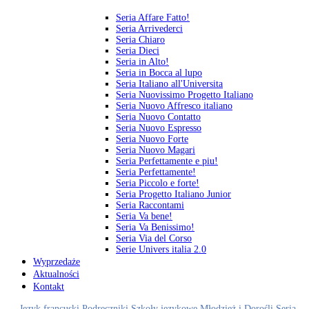
Seria Affare Fatto!
Seria Arrivederci
Seria Chiaro
Seria Dieci
Seria in Alto!
Seria in Bocca al lupo
Seria Italiano all'Universita
Seria Nuovissimo Progetto Italiano
Seria Nuovo Affresco italiano
Seria Nuovo Contatto
Seria Nuovo Espresso
Seria Nuovo Forte
Seria Nuovo Magari
Seria Perfettamente e piu!
Seria Perfettamente!
Seria Piccolo e forte!
Seria Progetto Italiano Junior
Seria Raccontami
Seria Va bene!
Seria Va Benissimo!
Seria Via del Corso
Serie Univers italia 2.0
Wyprzedaże
Aktualności
Kontakt
Język francuski
Podręczniki
Szkoły językowe
Młodzież i Dorośli
Seria