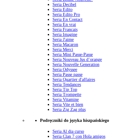
Seria Decibel
Seria Edito
Seria Edito Pro
Seria En Contact
Seria En vrai
Seria Francais
Seria Imagine
Seria J'aime
Seria Macaron
Seria Merci
Seria Mini Passe-Passe
Seria Nouveau Jus d’orange
Seria Nouvelle Generation
Seria Odyssee
Seria Passe passe
Seria Quartier d'affaires
Seria Tendances
Seria Tip Top
Seria Trompette
Seria Vitamine
Seria Vite et bien
Seria Zig Zag plus
Podręczniki do języka hiszpańskiego
Seria Al dia curso
Seria Clan 7 con Hola amigos